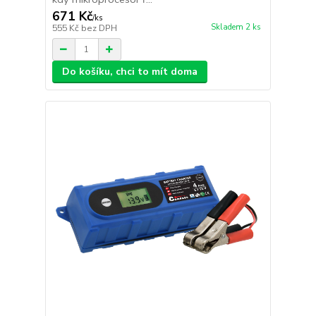
671 Kč
/
ks
Skladem 2 ks
555 Kč
bez DPH
Do košíku, chci to mít doma