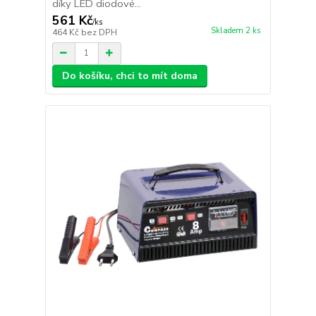
díky LED diodové...
561 Kč
/
ks
Skladem 2 ks
464 Kč
bez DPH
Do košíku, chci to mít doma