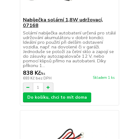
Nabíječka solární 1,8W udržovací,
07168
Solární nabíječka autobaterií určená pro stálé
udržování akumulátoru v dobré kondici.
Ideální pro použití při delším odstavení
vozidla, např. na dovolené či v garáži.
Jednoduše se položí za čelní sklo a zapojí se
do zásuvky autozapalovače 12 V, nebo
pomocí klipsů přímo na autobaterii. Díky
příkonu 1...
838 Kč
/
ks
Skladem 1 ks
693 Kč
bez DPH
Do košíku, chci to mít doma