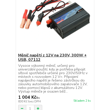
Měnič napětí z 12V na 230V, 300W +
USB, 07112
Vysoce výkonný měnič, určený pro
univerzální použití, kdy je potřeba připojit
síťové spotřebiče určené pro 230V/50Hz v
místech s rozvodem 12 V=. Připojení
napájecího napětí je řešeno zástrčkou do
zásuvky automobilového zapalovače 12V,
nebo pomocí klipsů z akumulátoru 12V.
Výstup měniče je osazen běž...
1 004 Kč
/
ks
Skladem 2 ks
830 Kč
bez DPH