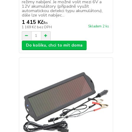
režimy nabíjení. Je možné volit mezi 6V a
12V akumulátory (případně využít
automatickou detekci typu akumulátoru),
dále lze volit nabíjec...
1 415 Kč
/
ks
Skladem 2 ks
1 169 Kč
bez DPH
Do košíku, chci to mít doma