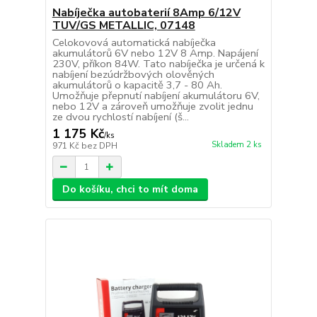
Nabíječka autobaterií 8Amp 6/12V
TUV/GS METALLIC, 07148
Celokovová automatická nabíječka
akumulátorů 6V nebo 12V 8 Amp. Napájení
230V, příkon 84W. Tato nabíječka je určená k
nabíjení bezúdržbových olověných
akumulátorů o kapacitě 3,7 - 80 Ah.
Umožňuje přepnutí nabíjení akumulátoru 6V,
nebo 12V a zároveň umožňuje zvolit jednu
ze dvou rychlostí nabíjení (š...
1 175 Kč
/
ks
Skladem 2 ks
971 Kč
bez DPH
Do košíku, chci to mít doma