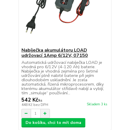
Nabíječka akumulátoru LOAD
udržovací 1Amp 6/12V, 07150
Automatická udržovací nabíječka LOAD je
vhodná pro 6/12V (4-120 Ah) baterie.
Nabíječka je vhodná zejména pro šetrné
udržování plně nabité baterie při jejím
dlouhodobém uskladnění. Je zcela
automatická, řízená mikroprocesorem, díky
kterému akumulátor střídavě nabíjí a vybíjí,
tím „simuluje“ používání...
542 Kč
/
ks
Skladem 3 ks
448 Kč
bez DPH
Do košíku, chci to mít doma