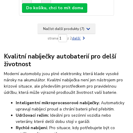
Do košíku, chci to mít doma
Načíst další produkty (7)
strana
z 2
další
Kvalitní nabíječky autobaterií pro delší
životnost
Moderní automobily jsou plné elektroniky, která klade vysoké
nároky na akumulátor. Kvalitní nabíječka není jen nástrojem pro
krizové situace, ale především prostředkem pro pravidelnou
údržbu, která může výrazně prodloužit životnost vaší baterie.
Inteligentní mikroprocesorové nabíječky:
Automaticky
upravují nabíjecí proud a chrání baterii před přebitím.
Udržovací režim:
Ideální pro sezónní vozidla nebo
veterány, které delší dobu stojí v garáži.
Rychlé nabíjení:
Pro situace, kdy potřebujete být co