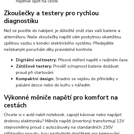
nejdříve opět na cestě.
Zkoušečky a testery pro rychlou
diagnostiku
Než se pustíte do nabíjení, je důležité znát stav vaší baterie a
alternátoru. Naše zkoušečky napětí vám poskytnou okamžitou
zpětnou vazbu o kondici elektrického systému. Předejděte
nečekaným poruchám díky pravidelné kontrole.
Digitální voltmetry:
Přesné měření napětí v reálném čase.
Zátěžové testery:
Prověří schopnost baterie dodávat
proud při startování.
Kompaktní design:
Snadno se vejdou do přihrádky v
palubní desce nebo do kufru s nářadím.
Výkonné měniče napětí pro komfort na
cestách
Chcete si v autě nabít notebook, zapojit kávovar nebo napájet
drobnou elektroniku? Měniče napětí (invertory) transformují 12V
stejnosměrný proud z autozásuvky na standardních 230V
střídavého proudu. Jsou nezbytným doplňkem pro kempování,