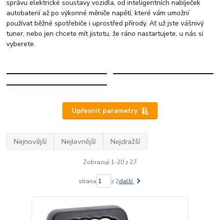
správu elektrické soustavy vozidla, od inteligentních nabíječek
autobaterií až po výkonné měniče napětí, které vám umožní
používat běžné spotřebiče i uprostřed přírody. Ať už jste vášnivý
tuner, nebo jen chcete mít jistotu, že ráno nastartujete, u nás si
vyberete.
NABÍJEČKY
MĚNIČE
AUTOBATERIÍ
NAPĚTÍ
ZKOUŠEČKY
NAPĚTÍ
Upřesnit parametry
Nejnovější
Nejlevnější
Nejdražší
Zobrazuji 1-20 z 27
strana
z 2
další