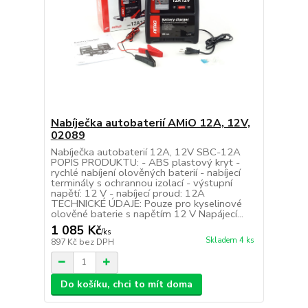
Nabíječka autobaterií AMiO 12A, 12V,
02089
Nabíječka autobaterií 12A, 12V SBC-12A
POPIS PRODUKTU: - ABS plastový kryt -
rychlé nabíjení olověných baterií - nabíjecí
terminály s ochrannou izolací - výstupní
napětí: 12 V - nabíjecí proud: 12A
TECHNICKÉ ÚDAJE: Pouze pro kyselinové
olověné baterie s napětím 12 V Napájecí...
1 085 Kč
/
ks
Skladem 4 ks
897 Kč
bez DPH
Do košíku, chci to mít doma