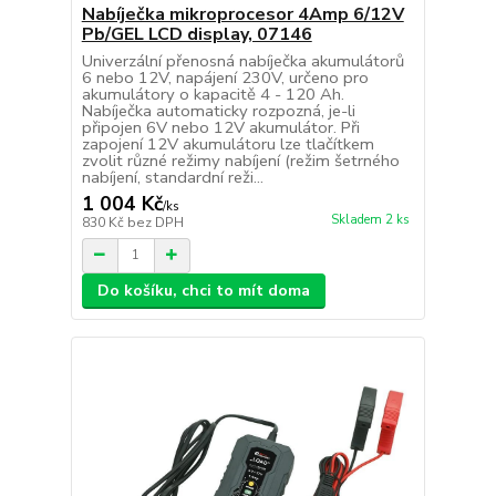
Nabíječka mikroprocesor 4Amp 6/12V
Pb/GEL LCD display, 07146
Univerzální přenosná nabíječka akumulátorů
6 nebo 12V, napájení 230V, určeno pro
akumulátory o kapacitě 4 - 120 Ah.
Nabíječka automaticky rozpozná, je-li
připojen 6V nebo 12V akumulátor. Při
zapojení 12V akumulátoru lze tlačítkem
zvolit různé režimy nabíjení (režim šetrného
nabíjení, standardní reži...
1 004 Kč
/
ks
Skladem 2 ks
830 Kč
bez DPH
Do košíku, chci to mít doma