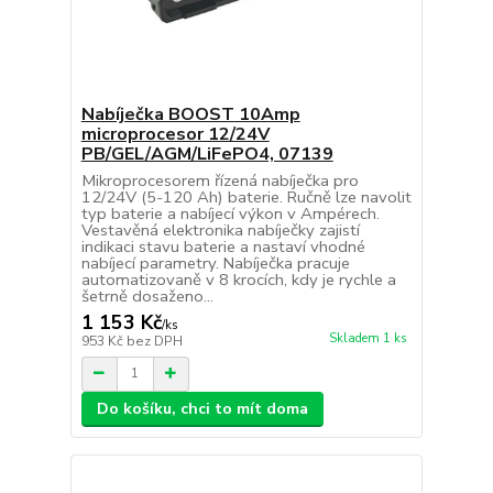
Nabíječka BOOST 10Amp
microprocesor 12/24V
PB/GEL/AGM/LiFePO4, 07139
Mikroprocesorem řízená nabíječka pro
12/24V (5-120 Ah) baterie. Ručně lze navolit
typ baterie a nabíjecí výkon v Ampérech.
Vestavěná elektronika nabíječky zajistí
indikaci stavu baterie a nastaví vhodné
nabíjecí parametry. Nabíječka pracuje
automatizovaně v 8 krocích, kdy je rychle a
šetrně dosaženo...
1 153 Kč
/
ks
Skladem 1 ks
953 Kč
bez DPH
Do košíku, chci to mít doma