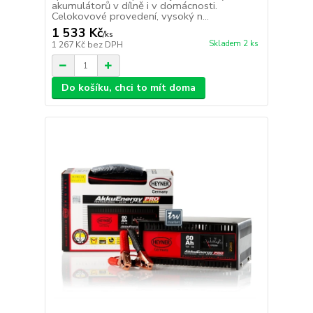
akumulátorů v dílně i v domácnosti.
Celokovové provedení, vysoký n...
1 533 Kč
/
ks
Skladem 2 ks
1 267 Kč
bez DPH
Do košíku, chci to mít doma