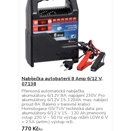
Nabíječka autobaterií 8 Amp 6/12 V,
07138
Přenosná automatická nabíječka
akumulátoru 6/12V 8A, napájení 230V. Pro
akumulátory 6/12V 15-120Ah, max. nabíjecí
proud 8A. Baleno v barevné krabici.
Homologace GS/TUV technická data: pro
akumulátory 6/12 V 15 - 120 Ah jmenovitý
vstup 230 V ~ 50 Hz výstup režim LOW 6 V
= 2,5A (aritm.) výstup reži...
770 Kč
/
ks