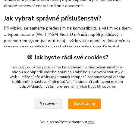
dlouhé pracovní cesty i rodinné dovolené.
Jak vybrat správné příslušenství?
Při výběru se zaměřte především na kompatibilitu s vaším vozidlem
a typem baterie (WET, AGM, Gel). U měničů napětí je klíčovým
parametrem výkon (ve wattech) – vždy volte model s dostatečnou
rezervou pro spotřebiče, které plánujete připojovat. Pokud si
nejste jisti, náš tým odborníků vám rád poradí s výběrem ideálního
🍪 Jak byste rádi své cookies?
řešení pro vaše potřeby.
Soubory cookies používáme ke správnému fungování našeho e-
Často kladené otázky (FAQ)
shopu a v případě vašeho souhlasu také ke sledování statistik o
webu, měření efektivity reklamních kampaní, zapamatování vašeho
Jaký měnič napětí potřebuji pro notebook?
oblíbeného nastavení při používání stránek, či zobrazení reklam
odpovídajících vašim preferencím.
Více k využití cookies
Pro většinu běžných notebooků postačí měnič s trvalým výkonem
150W až 300W. Doporučujeme však modely s čistou sinusoidou
pro citlivější elektroniku.
Souhlasím
Nastavení
Mohu nabíječku nechat připojenou k baterii celou zimu?
Ano, pokud disponuje funkcí udržovacího nabíjení, je to pro baterii
Souhlas můžete odmítnout
zde
.
dokonce prospěšné, protože zabraňuje sulfataci článků.
Jak poznám, že je moje autobaterie špatná?