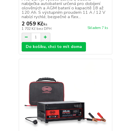
nabíječka autobaterií určená pro dobíjení
olověných a AGM baterií o kapacitě 18 až
120 Ah. S výstupním proudem 11 A / 12 V
nabízí rychlé, bezpečné a flex...
2 059 Kč
/
ks
Skladem 7 ks
1 702 Kč
bez DPH
Do košíku, chci to mít doma