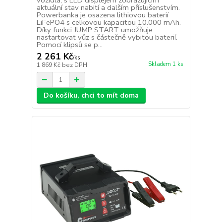
vozidla, s LED displejem zobrazujícím
aktuální stav nabití a dalším příslušenstvím.
Powerbanka je osazena lithiovou baterií
LiFePO4 s celkovou kapacitou 10.000 mAh.
Díky funkci JUMP START umožňuje
nastartovat vůz s částečně vybitou baterií.
Pomocí klipsů se p...
2 261 Kč
/
ks
Skladem 1 ks
1 869 Kč
bez DPH
Do košíku, chci to mít doma