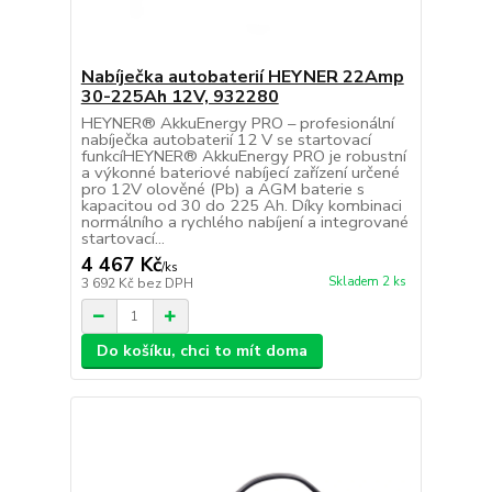
Nabíječka autobaterií HEYNER 22Amp
30-225Ah 12V, 932280
HEYNER® AkkuEnergy PRO – profesionální
nabíječka autobaterií 12 V se startovací
funkcíHEYNER® AkkuEnergy PRO je robustní
a výkonné bateriové nabíjecí zařízení určené
pro 12V olověné (Pb) a AGM baterie s
kapacitou od 30 do 225 Ah. Díky kombinaci
normálního a rychlého nabíjení a integrované
startovací...
4 467 Kč
/
ks
Skladem 2 ks
3 692 Kč
bez DPH
Do košíku, chci to mít doma