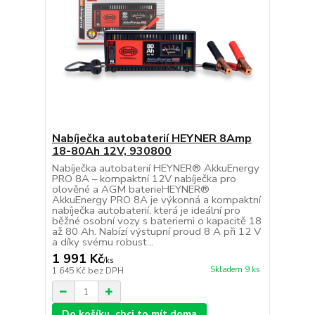
Nabíječka autobaterií HEYNER 8Amp
18-80Ah 12V, 930800
Nabíječka autobaterií HEYNER® AkkuEnergy
PRO 8A – kompaktní 12V nabíječka pro
olověné a AGM baterieHEYNER®
AkkuEnergy PRO 8A je výkonná a kompaktní
nabíječka autobaterií, která je ideální pro
běžné osobní vozy s bateriemi o kapacitě 18
až 80 Ah. Nabízí výstupní proud 8 A při 12 V
a díky svému robust...
1 991 Kč
/
ks
Skladem 9 ks
1 645 Kč
bez DPH
Do košíku, chci to mít doma