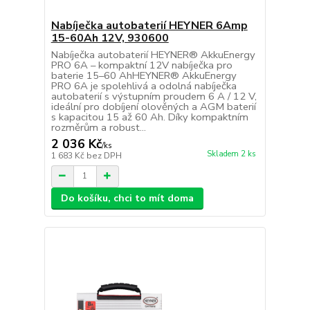
Nabíječka autobaterií HEYNER 6Amp
15-60Ah 12V, 930600
Nabíječka autobaterií HEYNER® AkkuEnergy
PRO 6A – kompaktní 12V nabíječka pro
baterie 15–60 AhHEYNER® AkkuEnergy
PRO 6A je spolehlivá a odolná nabíječka
autobaterií s výstupním proudem 6 A / 12 V,
ideální pro dobíjení olověných a AGM baterií
s kapacitou 15 až 60 Ah. Díky kompaktním
rozměrům a robust...
2 036 Kč
/
ks
Skladem 2 ks
1 683 Kč
bez DPH
Do košíku, chci to mít doma