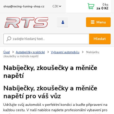
0
ks
CZK
shop@racing-tuning-shop.cz
za
0 Kč
Menu
Hledat
Úvod
Autodoplňky praktické
Vybavení automobilu
Nabíječky,
zkoušečky a měniče napětí
Nabíječky, zkoušečky a měniče
napětí
Nabíječky, zkoušečky a měniče
napětí pro váš vůz
Udržujte svůj automobil v perfektní kondici a buďte připraveni na
každou cestu. V naší nabídce najdete profesionální vybavení pro