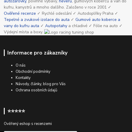
autožárovky
, povinné výbavy,
heverů
, gumových koberců a van do
kufru, kanystrů a mnoho dalšího. Založeno v roce 2001 ✓
Ověřené recenze
✓ Rychlé odeslání ✓ Autodoplňky Praha ✓
Tepelné a zvukové izolace do auta
✓
Gumové auto koberce a
vany do kufru auta
✓
Autopotahy
a chladivé ✓ Fólie na auto ✓
Výdejní místa a boxy.
Informace pro zákazníky
O nás
Obchodní podmínky
Kontakty
Návody, články, blog pro Vás
Ochrana osobních údajů
⭐⭐⭐⭐⭐
Ověřený eshop s recenzemi