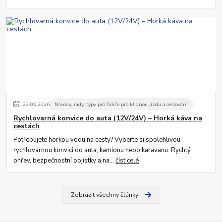
22
.
06
.
2026
Návody, rady, typy pro řidiče pro klidnou jízdu a cestování
Rychlovarná konvice do auta (12V/24V) – Horká káva na
cestách
Potřebujete horkou vodu na cesty? Vyberte si spolehlivou
rychlovarnou konvici do auta, kamionu nebo karavanu. Rychlý
ohřev, bezpečnostní pojistky a na...
číst celé
Zobrazit všechny články