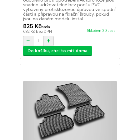
odolného proti opotřebení.Autorohože jsou
snadno udržovatelné bez podílu PVC,
vybaveny protiskluzovou úpravou ve spodní
části a přípravou na fixační šrouby, pokud
jsou na daném modelu instal...
825 Kč
/
sada
Skladem 20 sada
682 Kč
bez DPH
Do košíku, chci to mít doma