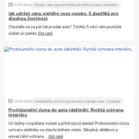
01
.
07
.
2026
Návody, rady, typy pro řidiče pro klidnou jízdu a cestování
Jak udržet cenu ojetého vozu vysoko: 5 doplňků pro
dlouhou životnost
Chystáte se za pár let prodat auto? Těchto 5 věcí vám pomůže
získat víc peněz
číst celé
26
.
06
.
2026
Autodoplňky na míru pro ochranu a design auta - inspirace
Protisluneční clona do auta (deštník): Rychlá ochrana
interiéru
Už žádný rozpálený volant a přístrojová deska! Protisluneční clona
ve tvaru deštníku se otevře během vteřin. Skladná, efektivní a
univerzální ochrana ...
číst celé