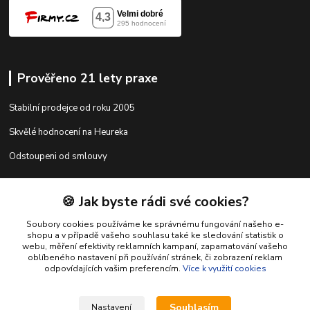
Prověřeno 21 lety praxe
Stabilní prodejce od roku 2005
Skvělé hodnocení na Heureka
Odstoupeni od smlouvy
🍪 Jak byste rádi své cookies?
Kontakty
Soubory cookies používáme ke správnému fungování našeho e-
shopu a v případě vašeho souhlasu také ke sledování statistik o
webu, měření efektivity reklamních kampaní, zapamatování vašeho
shop@racing-tuning-shop.cz
oblíbeného nastavení při používání stránek, či zobrazení reklam
odpovídajících vašim preferencím.
Více k využití cookies
Souhlasím
Nastavení