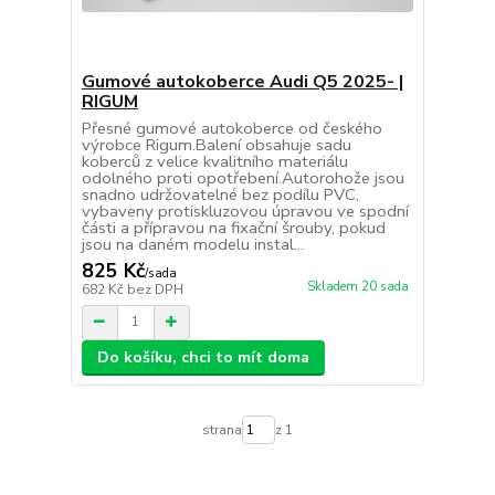
Gumové autokoberce Audi Q5 2025- |
RIGUM
Přesné gumové autokoberce od českého
výrobce Rigum.Balení obsahuje sadu
koberců z velice kvalitního materiálu
odolného proti opotřebení.Autorohože jsou
snadno udržovatelné bez podílu PVC,
vybaveny protiskluzovou úpravou ve spodní
části a přípravou na fixační šrouby, pokud
jsou na daném modelu instal...
825 Kč
/
sada
Skladem 20 sada
682 Kč
bez DPH
Do košíku, chci to mít doma
strana
z 1