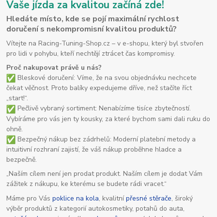
Vaše jízda za kvalitou začíná zde!
Hledáte místo, kde se pojí maximální rychlost
doručení s nekompromisní kvalitou produktů?
Vítejte na Racing-Tuning-Shop.cz – v e-shopu, který byl stvořen
pro lidi v pohybu, kteří nechtějí ztrácet čas kompromisy.
Proč nakupovat právě u nás?
Bleskové doručení: Víme, že na svou objednávku nechcete
čekat věčnost. Proto balíky expedujeme dříve, než stačíte říct
„start!“.
Pečlivě vybraný sortiment: Nenabízíme tisíce zbytečností.
Vybíráme pro vás jen ty kousky, za které bychom sami dali ruku do
ohně.
Bezpečný nákup bez zádrhelů: Moderní platební metody a
intuitivní rozhraní zajistí, že váš nákup proběhne hladce a
bezpečně.
„Naším cílem není jen prodat produkt. Naším cílem je dodat Vám
zážitek z nákupu, ke kterému se budete rádi vracet.“
Máme pro Vás
poklice na kola
, kvalitní
přesné stěrače
, široký
výběr produktů z kategorií autokosmetiky, potahů do auta,