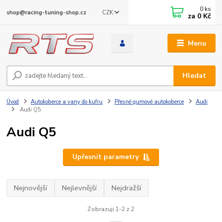
0
ks
CZK
shop@racing-tuning-shop.cz
za
0 Kč
Menu
Hledat
Úvod
Autokoberce a vany do kufru
Přesné gumové autokoberce
Audi
Audi Q5
Audi Q5
Upřesnit parametry
Nejnovější
Nejlevnější
Nejdražší
Zobrazuji 1-2 z 2