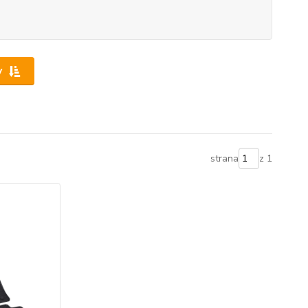
y
strana
z 1