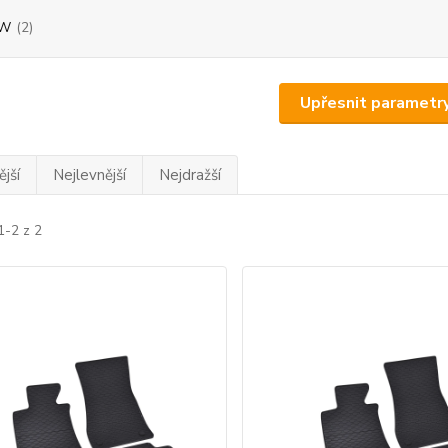
W
(2)
Upřesnit parametr
jší
Nejlevnější
Nejdražší
1-2 z 2