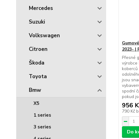
Mercedes
Suzuki
Volkswagen
Gumové
Citroen
2023- |
Přesné 
Škoda
výrobce 
koberců 
odolného
Toyota
jsou sna
vybaveny
Bmw
spodní č
pokud js
X5
956 K
790 Kč
b
1 series
3 series
Do k
4 series