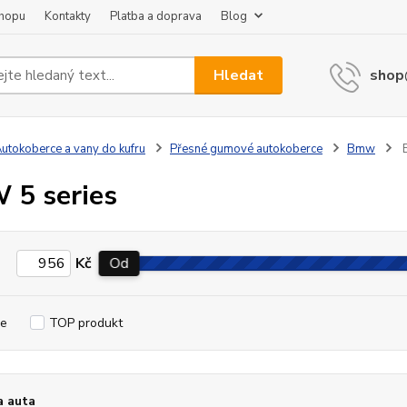
shopu
Kontakty
Platba a doprava
Blog
Hledat
shop
utokoberce a vany do kufru
Přesné gumové autokoberce
Bmw
B
5 series
Kč
Od
e
TOP produkt
a auta