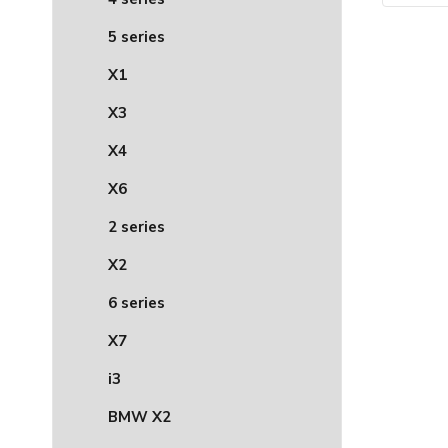
5 series
X1
X3
X4
X6
2 series
X2
6 series
X7
i3
BMW X2