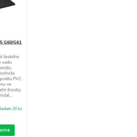
5 G60/G61
d českého
e sadu
eriálu
torohože
podílu PVC,
vou ve
ační šrouby,
stal...
ladem 20 ks
 doma