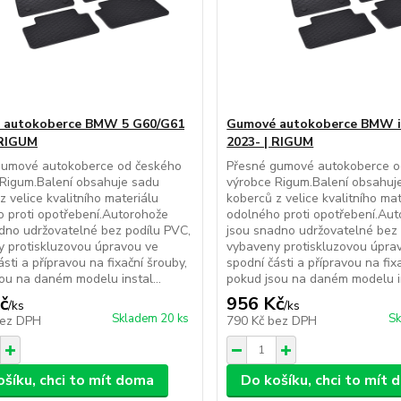
 autokoberce BMW 5 G60/G61
Gumové autokoberce BMW i
 RIGUM
2023- | RIGUM
gumové autokoberce od českého
Přesné gumové autokoberce o
Rigum.Balení obsahuje sadu
výrobce Rigum.Balení obsahuj
z velice kvalitního materiálu
koberců z velice kvalitního mat
 proti opotřebení.Autorohože
odolného proti opotřebení.Au
dno udržovatelné bez podílu PVC,
jsou snadno udržovatelné bez 
 protiskluzovou úpravou ve
vybaveny protiskluzovou úpra
ásti a přípravou na fixační šrouby,
spodní části a přípravou na fix
ou na daném modelu instal...
pokud jsou na daném modelu in
č
956 Kč
/
ks
/
ks
Skladem 20 ks
Sk
ez DPH
790 Kč
bez DPH
ošíku, chci to mít doma
Do košíku, chci to mít