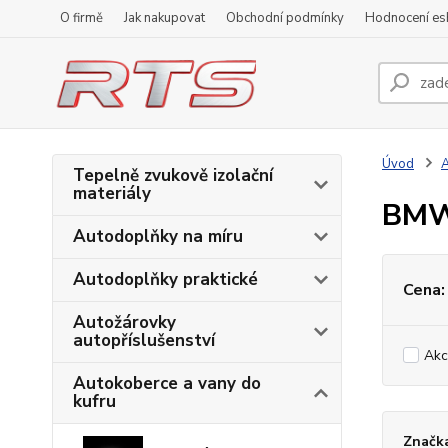
O firmě
Jak nakupovat
Obchodní podmínky
Hodnocení e
Úvod
A
Tepelně zvukově izolační
materiály
BMW 
Autodoplňky na míru
Autodoplňky praktické
Cena:
Autožárovky
autopříslušenství
Akc
Autokoberce a vany do
kufru
Značk