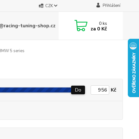
Přihlášení
CZK
0
ks
@racing-tuning-shop.cz
za
0 Kč
MW 5 series
Do
Kč