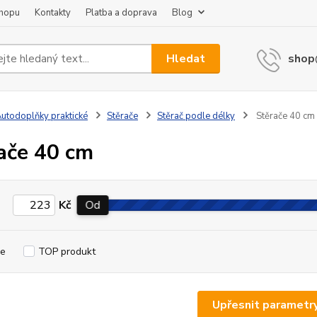
shopu
Kontakty
Platba a doprava
Blog
Hledat
shop
utodoplňky praktické
Stěrače
Stěrač podle délky
Stěrače 40 cm
ače 40 cm
Kč
Od
e
TOP produkt
Upřesnit parametr