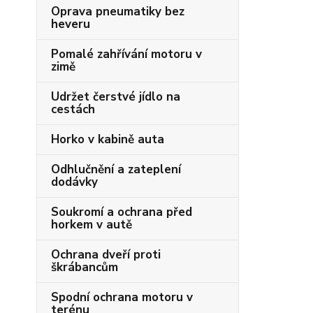
Oprava pneumatiky bez
heveru
Pomalé zahřívání motoru v
zimě
Udržet čerstvé jídlo na
cestách
Horko v kabině auta
Odhlučnění a zateplení
dodávky
Soukromí a ochrana před
horkem v autě
Ochrana dveří proti
škrábancům
Spodní ochrana motoru v
terénu