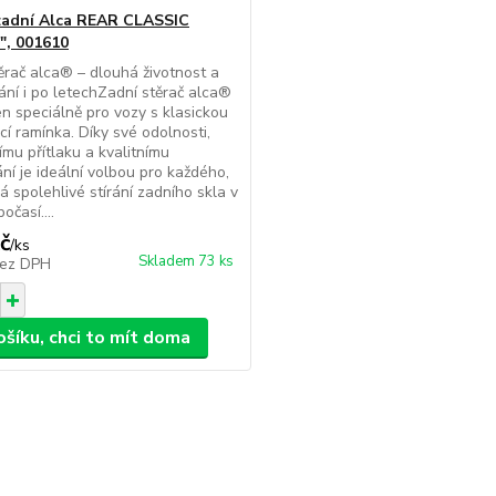
zadní Alca REAR CLASSIC
", 001610
ěrač alca® – dlouhá životnost a
írání i po letechZadní stěrač alca®
en speciálně pro vozy s klasickou
cí ramínka. Díky své odolnosti,
ímu přítlaku a kvalitnímu
ní je ideální volbou pro každého,
á spolehlivé stírání zadního skla v
očasí....
č
/
ks
Skladem 73 ks
ez DPH
ošíku, chci to mít doma