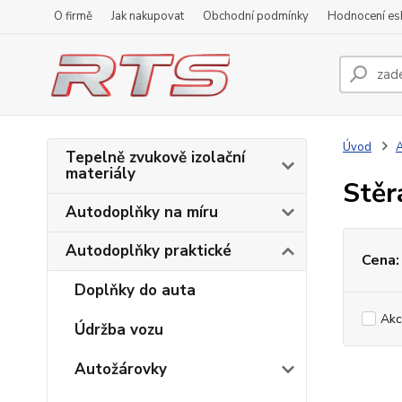
O firmě
Jak nakupovat
Obchodní podmínky
Hodnocení e
Úvod
A
Tepelně zvukově izolační
materiály
Stěr
Autodoplňky na míru
Autodoplňky praktické
Cena:
Doplňky do auta
Akc
Údržba vozu
Autožárovky