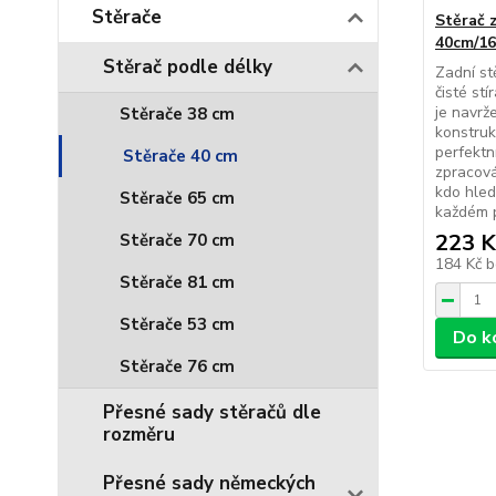
Stěrače
Stěrač 
40cm/16
Stěrač podle délky
Zadní st
čisté st
je navrž
Stěrače 38 cm
konstruk
perfektn
Stěrače 40 cm
zpracová
kdo hled
Stěrače 65 cm
každém p
223 K
Stěrače 70 cm
184 Kč
b
Stěrače 81 cm
Stěrače 53 cm
Do k
Stěrače 76 cm
Přesné sady stěračů dle
rozměru
Přesné sady německých