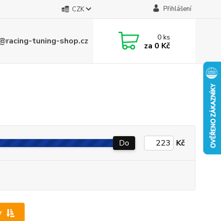
Přihlášení
CZK
0
ks
@racing-tuning-shop.cz
za
0 Kč
Do
Kč
y