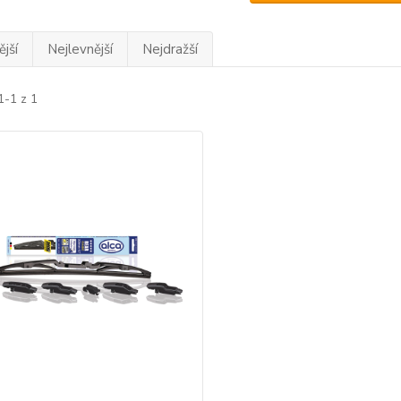
jší
Nejlevnější
Nejdražší
1-1 z 1