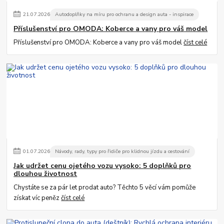
21
.
07
.
2026
Autodoplňky na míru pro ochranu a design auta - inspirace
Příslušenství pro OMODA: Koberce a vany pro váš model
Příslušenství pro OMODA: Koberce a vany pro váš model
číst celé
01
.
07
.
2026
Návody, rady, typy pro řidiče pro klidnou jízdu a cestování
Jak udržet cenu ojetého vozu vysoko: 5 doplňků pro
dlouhou životnost
Chystáte se za pár let prodat auto? Těchto 5 věcí vám pomůže
získat víc peněz
číst celé