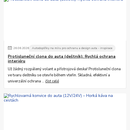
26
.
06
.
2026
Autodoplňky na míru pro ochranu a design auta - inspirace
Protisluneční clona do auta (deštník): Rychlá ochrana
interiéru
Už žádný rozpálený volant a přístrojová deska! Protisluneční clona
ve tvaru deštníku se otevře během vteřin. Skladná, efektivní a
univerzální ochrana ...
číst celé