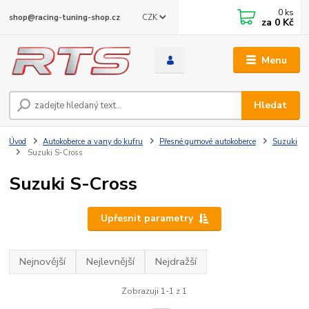
0
ks
CZK
shop@racing-tuning-shop.cz
za
0 Kč
Menu
Hledat
Úvod
Autokoberce a vany do kufru
Přesné gumové autokoberce
Suzuki
Suzuki S-Cross
Suzuki S-Cross
Upřesnit parametry
Nejnovější
Nejlevnější
Nejdražší
Zobrazuji 1-1 z 1