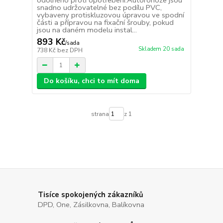
odolného proti opotřebení.Autorohože jsou
snadno udržovatelné bez podílu PVC,
vybaveny protiskluzovou úpravou ve spodní
části a přípravou na fixační šrouby, pokud
jsou na daném modelu instal...
893 Kč
/
sada
Skladem 20 sada
738 Kč
bez DPH
Do košíku, chci to mít doma
strana
z 1
Tisíce spokojených zákazníků
DPD, One, Zásilkovna, Balíkovna