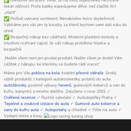
Bleskové doručení: Víme, že na svou objednávku nechcete
čekat věčnost. Proto balíky expedujeme dříve, než stačíte říct
„start!“.
Pečlivě vybraný sortiment: Nenabízíme tisíce zbytečností.
Vybíráme pro vás jen ty kousky, za které bychom sami dali ruku do
ohně.
Bezpečný nákup bez zádrhelů: Moderní platební metody a
intuitivní rozhraní zajistí, že váš nákup proběhne hladce a
bezpečně.
„Naším cílem není jen prodat produkt. Naším cílem je dodat Vám
zážitek z nákupu, ke kterému se budete rádi vracet.“
Máme pro Vás
poklice na kola
, kvalitní
přesné stěrače
, široký
výběr produktů z kategorií autokosmetiky, potahů do auta,
autožárovky
, povinné výbavy,
heverů
, gumových koberců a van do
kufru, kanystrů a mnoho dalšího. Založeno v roce 2001 ✓
Ověřené recenze
✓ Rychlé odeslání ✓ Autodoplňky Praha ✓
Tepelné a zvukové izolace do auta
✓
Gumové auto koberce a
vany do kufru auta
✓
Autopotahy
a chladivé ✓ Fólie na auto ✓
Výdejní místa a boxy.