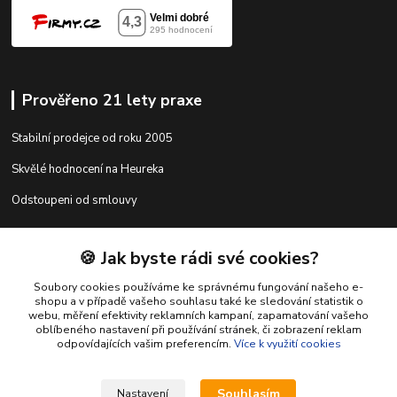
Prověřeno 21 lety praxe
Stabilní prodejce od roku 2005
Skvělé hodnocení na Heureka
Odstoupeni od smlouvy
🍪 Jak byste rádi své cookies?
Kontakty
Soubory cookies používáme ke správnému fungování našeho e-
shopu a v případě vašeho souhlasu také ke sledování statistik o
webu, měření efektivity reklamních kampaní, zapamatování vašeho
shop@racing-tuning-shop.cz
oblíbeného nastavení při používání stránek, či zobrazení reklam
odpovídajících vašim preferencím.
Více k využití cookies
Souhlasím
Nastavení