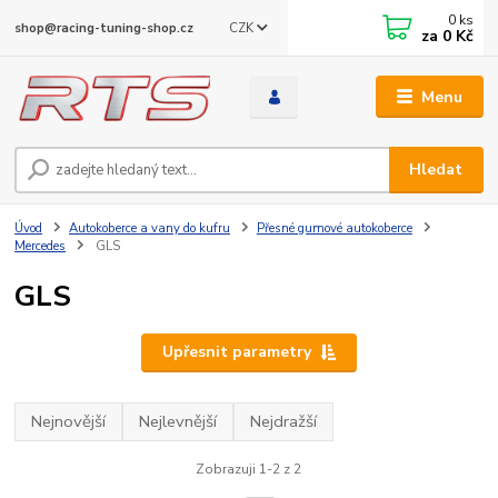
0
ks
CZK
shop@racing-tuning-shop.cz
za
0 Kč
Menu
Hledat
Úvod
Autokoberce a vany do kufru
Přesné gumové autokoberce
Mercedes
GLS
GLS
Upřesnit parametry
Nejnovější
Nejlevnější
Nejdražší
Zobrazuji 1-2 z 2