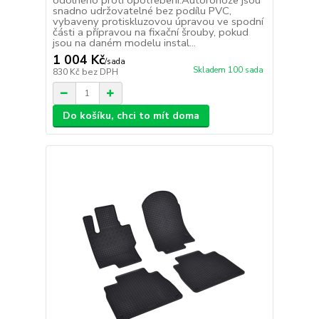
odolného proti opotřebení.Autorohože jsou
snadno udržovatelné bez podílu PVC,
vybaveny protiskluzovou úpravou ve spodní
části a přípravou na fixační šrouby, pokud
jsou na daném modelu instal...
1 004 Kč
/
sada
Skladem 100 sada
830 Kč
bez DPH
Do košíku, chci to mít doma