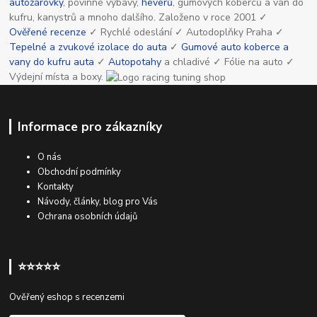
autožárovky
, povinné výbavy,
heverů
, gumových koberců a van do
kufru, kanystrů a mnoho dalšího. Založeno v roce 2001 ✓
Ověřené recenze
✓ Rychlé odeslání ✓ Autodoplňky Praha ✓
Tepelné a zvukové izolace do auta
✓
Gumové auto koberce a
vany do kufru auta
✓
Autopotahy
a chladivé ✓ Fólie na auto ✓
Výdejní místa a boxy.
Informace pro zákazníky
O nás
Obchodní podmínky
Kontakty
Návody, články, blog pro Vás
Ochrana osobních údajů
⭐⭐⭐⭐⭐
Ověřený eshop s recenzemi