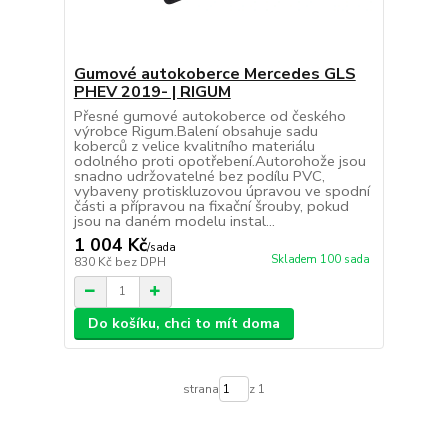
Gumové autokoberce Mercedes GLS
PHEV 2019- | RIGUM
Přesné gumové autokoberce od českého
výrobce Rigum.Balení obsahuje sadu
koberců z velice kvalitního materiálu
odolného proti opotřebení.Autorohože jsou
snadno udržovatelné bez podílu PVC,
vybaveny protiskluzovou úpravou ve spodní
části a přípravou na fixační šrouby, pokud
jsou na daném modelu instal...
1 004 Kč
/
sada
Skladem 100 sada
830 Kč
bez DPH
Do košíku, chci to mít doma
strana
z 1