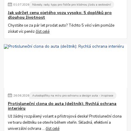
01
.
07
.
2026
Návody, rady, typy pro řidiče pro klidnou jízdu a cestování
Jak udržet cenu ojetého vozu vysoko: 5 doplňků pro
dlouhou životnost
Chystáte se za pár let prodat auto? Těchto 5 věcí vám pomůže
získat víc peněz
číst celé
26
.
06
.
2026
Autodoplňky na míru pro ochranu a design auta - inspirace
Protisluneční clona do auta (deštník): Rychlá ochrana
interiéru
Už žádný rozpálený volant a přístrojová deska! Protisluneční clona
ve tvaru deštníku se otevře během vteřin. Skladná, efektivní a
univerzální ochrana ...
číst celé