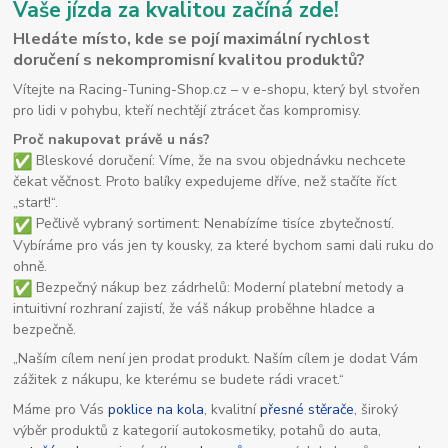
Vaše jízda za kvalitou začíná zde!
Hledáte místo, kde se pojí maximální rychlost
doručení s nekompromisní kvalitou produktů?
Vítejte na Racing-Tuning-Shop.cz – v e-shopu, který byl stvořen
pro lidi v pohybu, kteří nechtějí ztrácet čas kompromisy.
Proč nakupovat právě u nás?
Bleskové doručení: Víme, že na svou objednávku nechcete
čekat věčnost. Proto balíky expedujeme dříve, než stačíte říct
„start!“.
Pečlivě vybraný sortiment: Nenabízíme tisíce zbytečností.
Vybíráme pro vás jen ty kousky, za které bychom sami dali ruku do
ohně.
Bezpečný nákup bez zádrhelů: Moderní platební metody a
intuitivní rozhraní zajistí, že váš nákup proběhne hladce a
bezpečně.
„Naším cílem není jen prodat produkt. Naším cílem je dodat Vám
zážitek z nákupu, ke kterému se budete rádi vracet.“
Máme pro Vás
poklice na kola
, kvalitní
přesné stěrače
, široký
výběr produktů z kategorií autokosmetiky, potahů do auta,