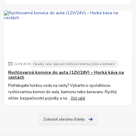
22
.
06
.
2026
Návody, rady, typy pro řidiče pro klidnou jízdu a cestování
Rychlovarná konvice do auta (12V/24V) – Horká káva na
cestách
Potřebujete horkou vodu na cesty? Vyberte si spolehlivou
rychlovarnou konvici do auta, kamionu nebo karavanu. Rychlý
ohřev, bezpečnostní pojistky a na...
číst celé
Zobrazit všechny články