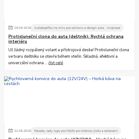
26
.
06
.
2026
Autodoplňky na míru pro ochranu a design auta - inspirace
Protisluneční clona do auta (deštník): Rychlá ochrana
interiéru
Už žádný rozpálený volant a přístrojová deska! Protisluneční clona
ve tvaru deštníku se otevře během vteřin. Skladná, efektivní a
univerzální ochrana ...
číst celé
22
.
06
.
2026
Návody, rady, typy pro řidiče pro klidnou jízdu a cestování