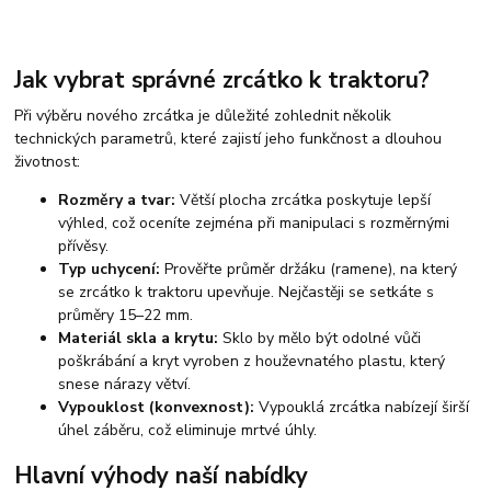
Jak vybrat správné zrcátko k traktoru?
Při výběru nového zrcátka je důležité zohlednit několik
technických parametrů, které zajistí jeho funkčnost a dlouhou
životnost:
Rozměry a tvar:
Větší plocha zrcátka poskytuje lepší
výhled, což oceníte zejména při manipulaci s rozměrnými
přívěsy.
Typ uchycení:
Prověřte průměr držáku (ramene), na který
se zrcátko k traktoru upevňuje. Nejčastěji se setkáte s
průměry 15–22 mm.
Materiál skla a krytu:
Sklo by mělo být odolné vůči
poškrábání a kryt vyroben z houževnatého plastu, který
snese nárazy větví.
Vypouklost (konvexnost):
Vypouklá zrcátka nabízejí širší
úhel záběru, což eliminuje mrtvé úhly.
Hlavní výhody naší nabídky