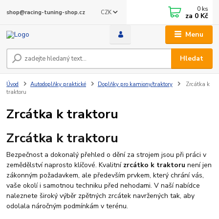
0
ks
CZK
shop@racing-tuning-shop.cz
za
0 Kč
Menu
Hledat
Úvod
Autodoplňky praktické
Doplňky pro kamiony/traktory
Zrcátka k
traktoru
Zrcátka k traktoru
Zrcátka k traktoru
Bezpečnost a dokonalý přehled o dění za strojem jsou při práci v
zemědělství naprosto klíčové. Kvalitní
zrcátko k traktoru
není jen
zákonným požadavkem, ale především prvkem, který chrání vás,
vaše okolí i samotnou techniku před nehodami. V naší nabídce
naleznete široký výběr zpětných zrcátek navržených tak, aby
odolala náročným podmínkám v terénu.