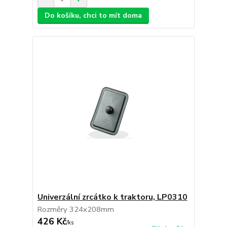
Do košíku, chci to mít doma
Univerzální zrcátko k traktoru, LP0310
Rozměry 324x208mm
426 Kč
/
ks