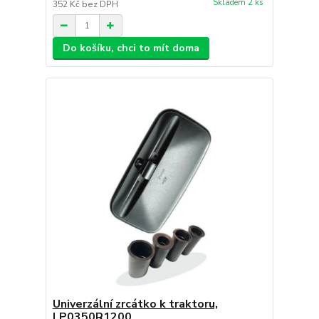
Skladem 2 ks
352 Kč
bez DPH
Do košíku, chci to mít doma
Univerzální zrcátko k traktoru,
LP0350R1200