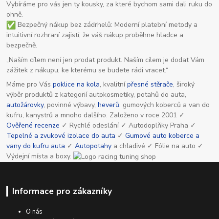
Vybíráme pro vás jen ty kousky, za které bychom sami dali ruku do
ohně.
Bezpečný nákup bez zádrhelů: Moderní platební metody a
intuitivní rozhraní zajistí, že váš nákup proběhne hladce a
bezpečně.
„Naším cílem není jen prodat produkt. Naším cílem je dodat Vám
zážitek z nákupu, ke kterému se budete rádi vracet.“
Máme pro Vás
poklice na kola
, kvalitní
přesné stěrače
, široký
výběr produktů z kategorií autokosmetiky, potahů do auta,
autožárovky
, povinné výbavy,
heverů
, gumových koberců a van do
kufru, kanystrů a mnoho dalšího. Založeno v roce 2001 ✓
Ověřené recenze
✓ Rychlé odeslání ✓ Autodoplňky Praha ✓
Tepelné a zvukové izolace do auta
✓
Gumové auto koberce a
vany do kufru auta
✓
Autopotahy
a chladivé ✓ Fólie na auto ✓
Výdejní místa a boxy.
Informace pro zákazníky
O nás