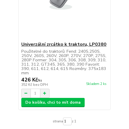
Univerzální zrcátko k traktoru, LP0380
Použitelné do traktorů: Fend: 240S,250S,
250V, 260S, 260V, 260P, 270V, 270P, 275S,
280P Former: 304, 305, 306, 308, 309, 310,
311, 312, GT345, 365, 380, 390 Favorit:
390, 611, 612, 614, 615 Rozměry: 375x183
mm
426 Kč
/
ks
Skladem 2 ks
352 Kč
bez DPH
Do košíku, chci to mít doma
strana
z 1