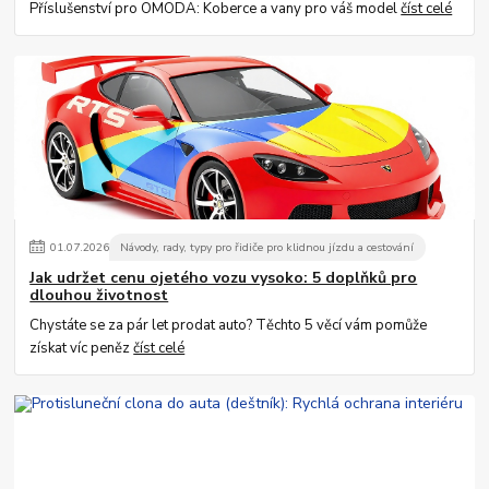
Příslušenství pro OMODA: Koberce a vany pro váš model
číst celé
01
.
07
.
2026
Návody, rady, typy pro řidiče pro klidnou jízdu a cestování
Jak udržet cenu ojetého vozu vysoko: 5 doplňků pro
dlouhou životnost
Chystáte se za pár let prodat auto? Těchto 5 věcí vám pomůže
získat víc peněz
číst celé