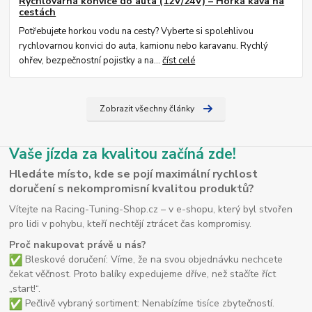
Rychlovarná konvice do auta (12V/24V) – Horká káva na
cestách
Potřebujete horkou vodu na cesty? Vyberte si spolehlivou
rychlovarnou konvici do auta, kamionu nebo karavanu. Rychlý
ohřev, bezpečnostní pojistky a na...
číst celé
Zobrazit všechny články
Vaše jízda za kvalitou začíná zde!
Hledáte místo, kde se pojí maximální rychlost
doručení s nekompromisní kvalitou produktů?
Vítejte na Racing-Tuning-Shop.cz – v e-shopu, který byl stvořen
pro lidi v pohybu, kteří nechtějí ztrácet čas kompromisy.
Proč nakupovat právě u nás?
Bleskové doručení: Víme, že na svou objednávku nechcete
čekat věčnost. Proto balíky expedujeme dříve, než stačíte říct
„start!“.
Pečlivě vybraný sortiment: Nenabízíme tisíce zbytečností.