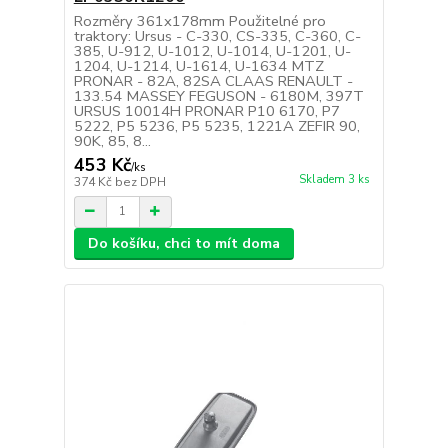
Rozměry 361x178mm Použitelné pro
traktory: Ursus - C-330, CS-335, C-360, C-
385, U-912, U-1012, U-1014, U-1201, U-
1204, U-1214, U-1614, U-1634 MTZ
PRONAR - 82A, 82SA CLAAS RENAULT -
133.54 MASSEY FEGUSON - 6180M, 397T
URSUS 10014H PRONAR P10 6170, P7
5222, P5 5236, P5 5235, 1221A ZEFIR 90,
90K, 85, 8...
453 Kč
/
ks
Skladem 3 ks
374 Kč
bez DPH
Do košíku, chci to mít doma