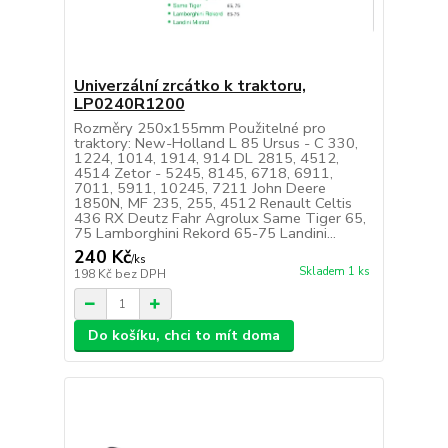
Univerzální zrcátko k traktoru,
LP0240R1200
Rozměry 250x155mm Použitelné pro
traktory: New-Holland L 85 Ursus - C 330,
1224, 1014, 1914, 914 DL 2815, 4512,
4514 Zetor - 5245, 8145, 6718, 6911,
7011, 5911, 10245, 7211 John Deere
1850N, MF 235, 255, 4512 Renault Celtis
436 RX Deutz Fahr Agrolux Same Tiger 65,
75 Lamborghini Rekord 65-75 Landini...
240 Kč
/
ks
Skladem 1 ks
198 Kč
bez DPH
Do košíku, chci to mít doma