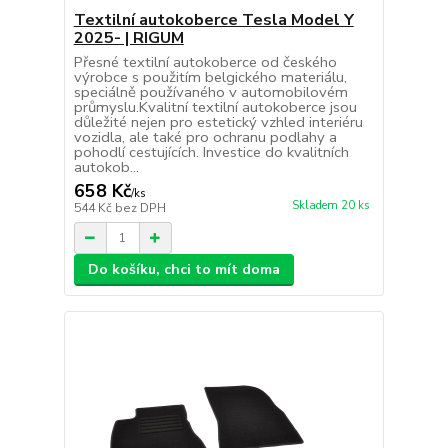
Textilní autokoberce Tesla Model Y
2025- | RIGUM
Přesné textilní autokoberce od českého
výrobce s použitím belgického materiálu,
speciálně používaného v automobilovém
průmyslu.Kvalitní textilní autokoberce jsou
důležité nejen pro estetický vzhled interiéru
vozidla, ale také pro ochranu podlahy a
pohodlí cestujících. Investice do kvalitních
autokob...
658 Kč
/
ks
Skladem 20 ks
544 Kč
bez DPH
Do košíku, chci to mít doma