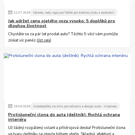
01
.
07
.
2026
Návody, rady, typy pro řidiče pro klidnou jízdu a cestování
Jak udržet cenu ojetého vozu vysoko: 5 doplňků pro
dlouhou životnost
Chystáte se za pár let prodat auto? Těchto 5 věcí vám pomůže
získat víc peněz
číst celé
26
.
06
.
2026
Autodoplňky na míru pro ochranu a design auta - inspirace
Protisluneční clona do auta (deštník): Rychlá ochrana
interiéru
Už žádný rozpálený volant a přístrojová deska! Protisluneční clona
ve tvaru deštníku se otevře během vteřin. Skladná, efektivní a