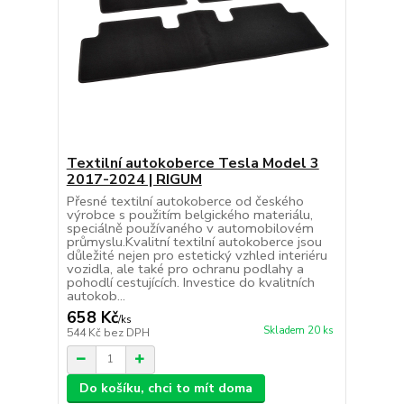
Textilní autokoberce Tesla Model 3
2017-2024 | RIGUM
Přesné textilní autokoberce od českého
výrobce s použitím belgického materiálu,
speciálně používaného v automobilovém
průmyslu.Kvalitní textilní autokoberce jsou
důležité nejen pro estetický vzhled interiéru
vozidla, ale také pro ochranu podlahy a
pohodlí cestujících. Investice do kvalitních
autokob...
658 Kč
/
ks
Skladem 20 ks
544 Kč
bez DPH
Do košíku, chci to mít doma