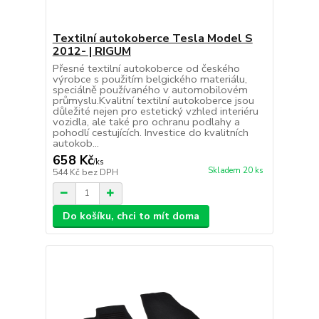
Textilní autokoberce Tesla Model S
2012- | RIGUM
Přesné textilní autokoberce od českého
výrobce s použitím belgického materiálu,
speciálně používaného v automobilovém
průmyslu.Kvalitní textilní autokoberce jsou
důležité nejen pro estetický vzhled interiéru
vozidla, ale také pro ochranu podlahy a
pohodlí cestujících. Investice do kvalitních
autokob...
658 Kč
/
ks
Skladem 20 ks
544 Kč
bez DPH
Do košíku, chci to mít doma