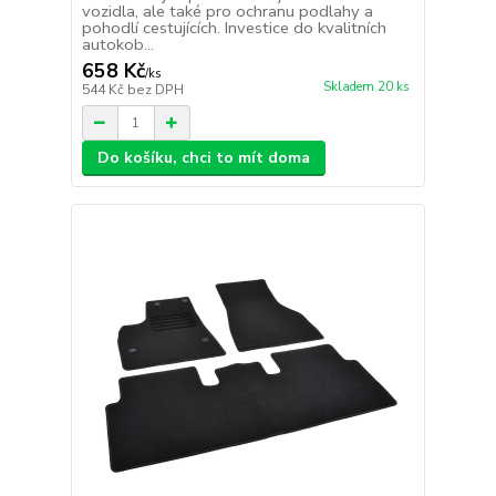
vozidla, ale také pro ochranu podlahy a
pohodlí cestujících. Investice do kvalitních
autokob...
658 Kč
/
ks
Skladem 20 ks
544 Kč
bez DPH
Do košíku, chci to mít doma