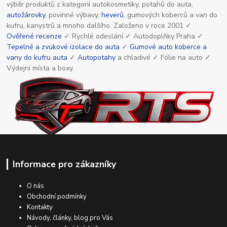
výběr produktů z kategorií autokosmetiky, potahů do auta,
autožárovky
, povinné výbavy,
heverů
, gumových koberců a van do
kufru, kanystrů a mnoho dalšího. Založeno v roce 2001 ✓
Ověřené recenze
✓ Rychlé odeslání ✓ Autodoplňky Praha ✓
Tepelné a zvukové izolace do auta
✓
Gumové auto koberce a
vany do kufru auta
✓
Autopotahy
a chladivé ✓ Fólie na auto ✓
Výdejní místa a boxy.
Informace pro zákazníky
O nás
Obchodní podmínky
Kontakty
Návody, články, blog pro Vás