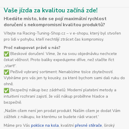
Vaše jízda za kvalitou začíná zde!
Hledáte místo, kde se pojí maximální rychlost
doručení s nekompromisní kvalitou produktů?
Vítejte na Racing-Tuning-Shop.cz – v e-shopu, který byl stvořen
pro lidi v pohybu, kteří nechtějí ztrácet čas kompromisy.
Proč nakupovat právě u nás?
Bleskové doručení: Víme, že na svou objednávku nechcete
čekat věčnost. Proto balíky expedujeme dříve, než stačíte říct
„start!“.
Pečlivě vybraný sortiment: Nenabízíme tisíce zbytečností.
Vybíráme pro vás jen ty kousky, za které bychom sami dali ruku do
ohně.
Bezpečný nákup bez zádrhelů: Moderní platební metody a
intuitivní rozhraní zajistí, že váš nákup proběhne hladce a
bezpečně.
„Naším cílem není jen prodat produkt. Naším cílem je dodat Vám
zážitek z nákupu, ke kterému se budete rádi vracet.“
Máme pro Vás
poklice na kola
, kvalitní
přesné stěrače
, široký