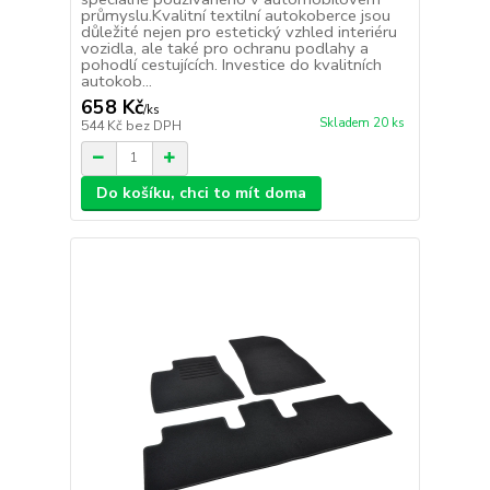
průmyslu.Kvalitní textilní autokoberce jsou
důležité nejen pro estetický vzhled interiéru
vozidla, ale také pro ochranu podlahy a
pohodlí cestujících. Investice do kvalitních
autokob...
658 Kč
/
ks
Skladem 20 ks
544 Kč
bez DPH
Do košíku, chci to mít doma