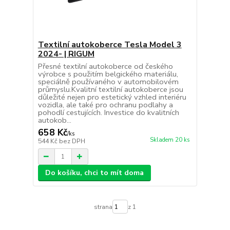
Textilní autokoberce Tesla Model 3
2024- | RIGUM
Přesné textilní autokoberce od českého
výrobce s použitím belgického materiálu,
speciálně používaného v automobilovém
průmyslu.Kvalitní textilní autokoberce jsou
důležité nejen pro estetický vzhled interiéru
vozidla, ale také pro ochranu podlahy a
pohodlí cestujících. Investice do kvalitních
autokob...
658 Kč
/
ks
Skladem 20 ks
544 Kč
bez DPH
Do košíku, chci to mít doma
strana
z 1