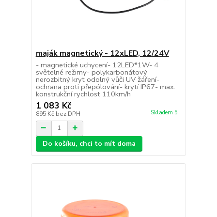
maják magnetický - 12xLED, 12/24V
- magnetické uchycení- 12LED*1W- 4
světelné režimy- polykarbonátový
nerozbitný kryt odolný vůči UV žáření-
ochrana proti přepólování- krytí IP67- max.
konstrukční rychlost 110km/h
1 083 Kč
Skladem 5
895 Kč
bez DPH
Do košíku, chci to mít doma