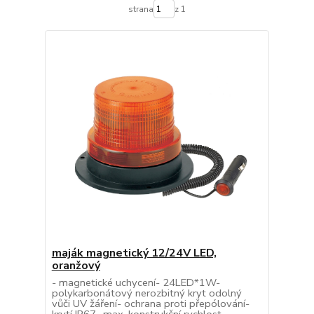
strana
z 1
maják magnetický 12/24V LED,
oranžový
- magnetické uchycení- 24LED*1W-
polykarbonátový nerozbitný kryt odolný
vůči UV žáření- ochrana proti přepólování-