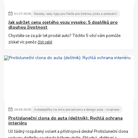
01
.
07
.
2026
Návody, rady, typy pro řidiče pro klidnou jízdu a cestování
Jak udržet cenu ojetého vozu vysoko: 5 doplňků pro
dlouhou životnost
Chystáte se za pár let prodat auto? Těchto 5 věcí vám pomůže
získat víc peněz
číst celé
26
.
06
.
2026
Autodoplňky na míru pro ochranu a design auta - inspirace
Protisluneční clona do auta (deštník): Rychlá ochrana
interiéru
Už žádný rozpálený volant a přístrojová deska! Protisluneční clona
ve tvaru deštníku se otevře během vteřin. Skladná, efektivní a