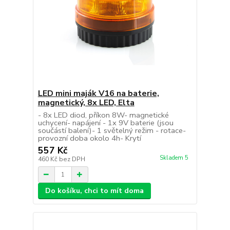
LED mini maják V16 na baterie,
magnetický, 8x LED, Elta
- 8x LED diod, příkon 8W- magnetické
uchycení- napájení - 1x 9V baterie (jsou
součástí balení)- 1 světelný režim - rotace-
provozní doba okolo 4h- Krytí
557 Kč
Skladem 5
460 Kč
bez DPH
Do košíku, chci to mít doma