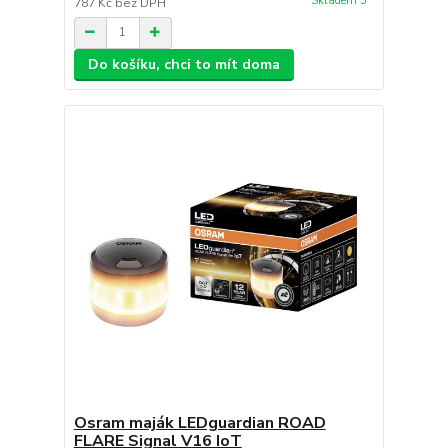
Skladem 5
787 Kč
bez DPH
Do košíku, chci to mít doma
Osram maják LEDguardian ROAD
FLARE Signal V16 IoT