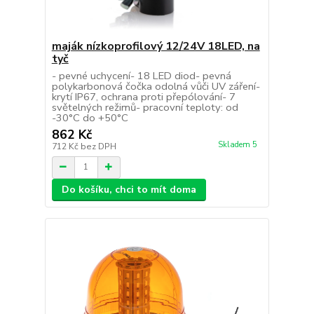
maják nízkoprofilový 12/24V 18LED, na
tyč
- pevné uchycení- 18 LED diod- pevná
polykarbonová čočka odolná vůči UV záření-
krytí IP67, ochrana proti přepólování- 7
světelných režimů- pracovní teploty: od
-30°C do +50°C
862 Kč
Skladem 5
712 Kč
bez DPH
Do košíku, chci to mít doma