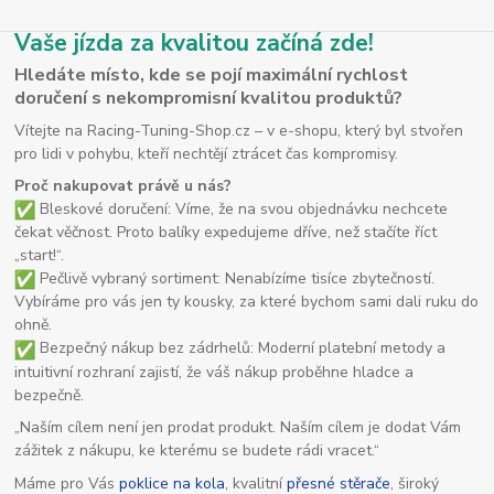
Vaše jízda za kvalitou začíná zde!
Hledáte místo, kde se pojí maximální rychlost
doručení s nekompromisní kvalitou produktů?
Vítejte na Racing-Tuning-Shop.cz – v e-shopu, který byl stvořen
pro lidi v pohybu, kteří nechtějí ztrácet čas kompromisy.
Proč nakupovat právě u nás?
Bleskové doručení: Víme, že na svou objednávku nechcete
čekat věčnost. Proto balíky expedujeme dříve, než stačíte říct
„start!“.
Pečlivě vybraný sortiment: Nenabízíme tisíce zbytečností.
Vybíráme pro vás jen ty kousky, za které bychom sami dali ruku do
ohně.
Bezpečný nákup bez zádrhelů: Moderní platební metody a
intuitivní rozhraní zajistí, že váš nákup proběhne hladce a
bezpečně.
„Naším cílem není jen prodat produkt. Naším cílem je dodat Vám
zážitek z nákupu, ke kterému se budete rádi vracet.“
Máme pro Vás
poklice na kola
, kvalitní
přesné stěrače
, široký