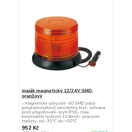
maják magnetický 12/24V SMD,
oranžový
- magnetické uchycení- 60 SMD pásů-
polykarbonátový nerozbitný kryt- ochrana
proti přepólování- krytí IP56- max.
konstrukční rychlost 110km/h- pracovní
teploty: od -30°C do +50°C
952 Kč