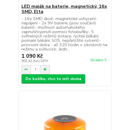
LED maják na baterie, magnetický, 16x
SMD, Elta
- 16x SMD diod- magnetické uchycení-
napájení - 2x 9V baterie (jsou součástí
balení)- možnost automatického
zapnutí/vypnutí pomocí fotobuňky- 5
světelných režimů (rotace, rychlé blíkání,
pomalé blikání, SOS, nepřetržité svícení)-
provozní doba - až 320 hodin v závislosti na
režimu a svítivosti. Jedn...
1 090 Kč
Skladem 5
901 Kč
bez DPH
Do košíku, chci to mít doma