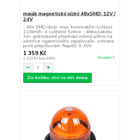
maják magnetický nízký 48xSMD, 12V /
24V
- 48x SMD diod- max. konstrukční rychlost
110km/h- 4 světelné funkce - délka kabelu
3m- jednoduché přepínání režimů přímo na
zástrčce cigaretového zapalovače- ochrana
proti přepólování- Napětí: 9-30V
1 359 Kč
Skladem 5
1 123 Kč
bez DPH
Do košíku, chci to mít doma