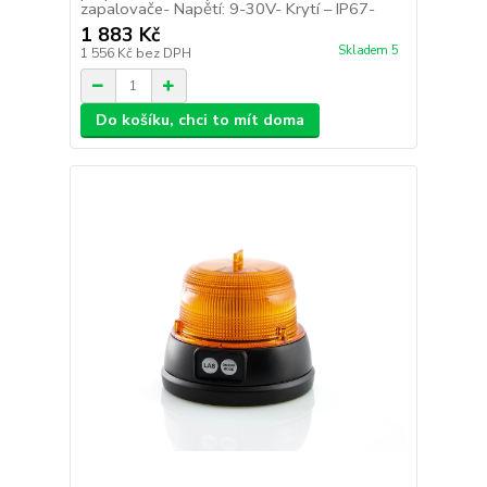
zapalovače- Napětí: 9-30V- Krytí – IP67-
1 883 Kč
Skladem 5
1 556 Kč
bez DPH
Do košíku, chci to mít doma