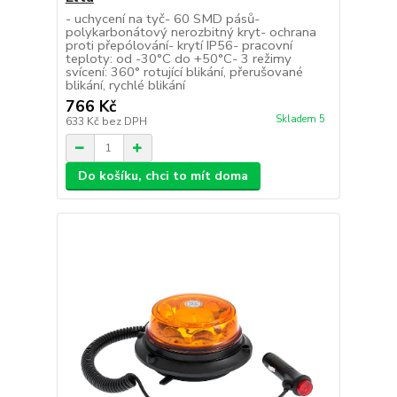
- uchycení na tyč- 60 SMD pásů-
polykarbonátový nerozbitný kryt- ochrana
proti přepólování- krytí IP56- pracovní
teploty: od -30°C do +50°C- 3 režimy
svícení: 360° rotující blikání, přerušované
blikání, rychlé blikání
766 Kč
Skladem 5
633 Kč
bez DPH
Do košíku, chci to mít doma