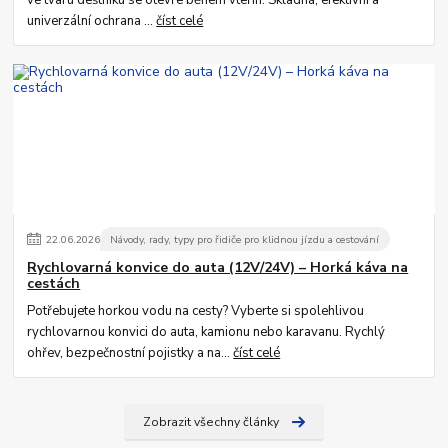
univerzální ochrana ...
číst celé
22
.
06
.
2026
Návody, rady, typy pro řidiče pro klidnou jízdu a cestování
Rychlovarná konvice do auta (12V/24V) – Horká káva na
cestách
Potřebujete horkou vodu na cesty? Vyberte si spolehlivou
rychlovarnou konvici do auta, kamionu nebo karavanu. Rychlý
ohřev, bezpečnostní pojistky a na...
číst celé
Zobrazit všechny články