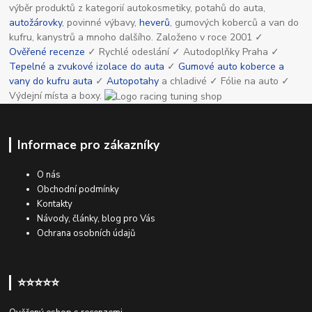
výběr produktů z kategorií autokosmetiky, potahů do auta,
autožárovky
, povinné výbavy,
heverů
, gumových koberců a van do
kufru, kanystrů a mnoho dalšího. Založeno v roce 2001 ✓
Ověřené recenze
✓ Rychlé odeslání ✓ Autodoplňky Praha ✓
Tepelné a zvukové izolace do auta
✓
Gumové auto koberce a
vany do kufru auta
✓
Autopotahy
a chladivé ✓ Fólie na auto ✓
Výdejní místa a boxy.
Informace pro zákazníky
O nás
Obchodní podmínky
Kontakty
Návody, články, blog pro Vás
Ochrana osobních údajů
⭐⭐⭐⭐⭐