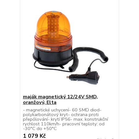
maják magnetický 12/24V SMD,
oranžový, Elta
- magnetické uchycení- 60 SMD diod-
polykarbonátový kryt- ochrana proti
přepólování- krytí IP56- max. konstrukční
rychlost 110km/h- pracovní teploty: od
-30°C do +50°C
1 079 Kč