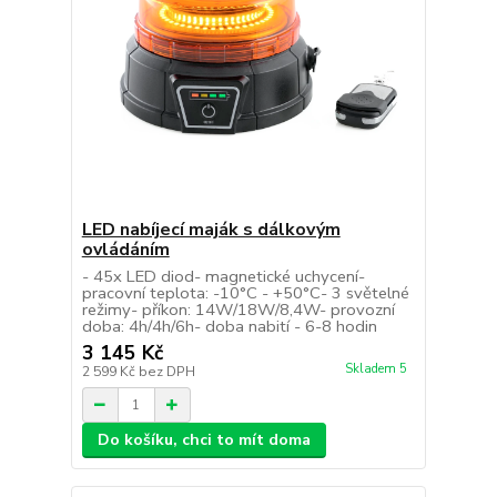
LED nabíjecí maják s dálkovým
ovládáním
- 45x LED diod- magnetické uchycení-
pracovní teplota: -10°C - +50°C- 3 světelné
režimy- příkon: 14W/18W/8,4W- provozní
doba: 4h/4h/6h- doba nabití - 6-8 hodin
3 145 Kč
Skladem 5
2 599 Kč
bez DPH
Do košíku, chci to mít doma