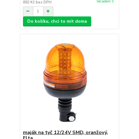
Skladem 5
892 Kč
bez DPH
Do košíku, chci to mít doma
maják na tyč 12/24V SMD, oranžový,
Elta