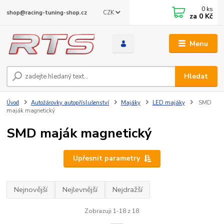
0
ks
CZK
shop@racing-tuning-shop.cz
za
0 Kč
Menu
Hledat
Úvod
Autožárovky autopříslušenství
Majáky
LED majáky
SMD
maják magnetický
SMD maják magnetický
Upřesnit parametry
Nejnovější
Nejlevnější
Nejdražší
Zobrazuji 1-18 z 18