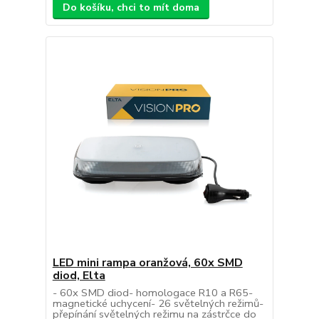
Do košíku, chci to mít doma
LED mini rampa oranžová, 60x SMD
diod, Elta
- 60x SMD diod- homologace R10 a R65-
magnetické uchycení- 26 světelných režimů-
přepínání světelných režimu na zástrčce do