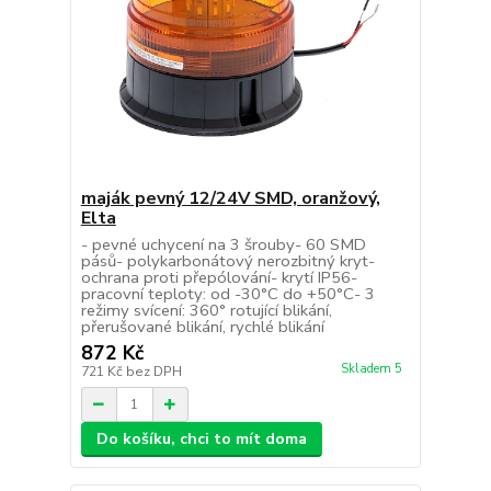
maják pevný 12/24V SMD, oranžový,
Elta
- pevné uchycení na 3 šrouby- 60 SMD
pásů- polykarbonátový nerozbitný kryt-
ochrana proti přepólování- krytí IP56-
pracovní teploty: od -30°C do +50°C- 3
režimy svícení: 360° rotující blikání,
přerušované blikání, rychlé blikání
872 Kč
Skladem 5
721 Kč
bez DPH
Do košíku, chci to mít doma