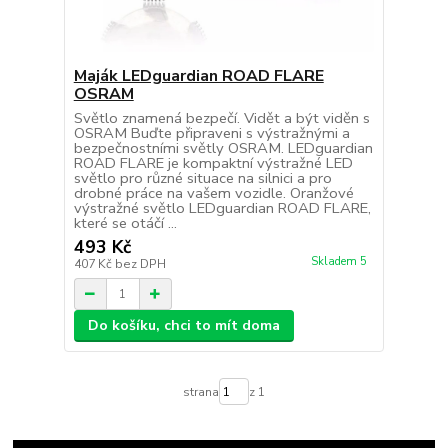
Maják LEDguardian ROAD FLARE
OSRAM
Světlo znamená bezpečí. Vidět a být viděn s
OSRAM Buďte připraveni s výstražnými a
bezpečnostními světly OSRAM. LEDguardian
ROAD FLARE je kompaktní výstražné LED
světlo pro různé situace na silnici a pro
drobné práce na vašem vozidle. Oranžové
výstražné světlo LEDguardian ROAD FLARE,
které se otáčí ...
493 Kč
Skladem 5
407 Kč
bez DPH
Do košíku, chci to mít doma
strana
z 1