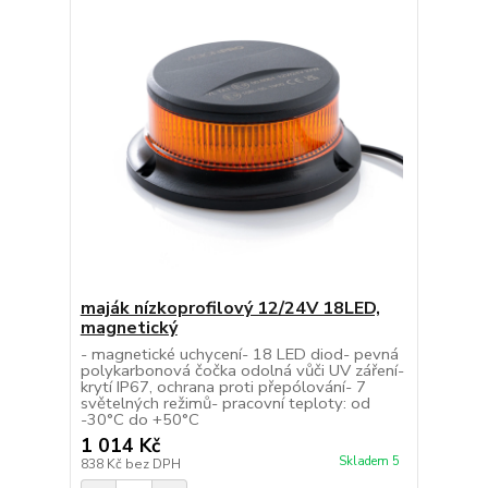
maják nízkoprofilový 12/24V 18LED,
magnetický
- magnetické uchycení- 18 LED diod- pevná
polykarbonová čočka odolná vůči UV záření-
krytí IP67, ochrana proti přepólování- 7
světelných režimů- pracovní teploty: od
-30°C do +50°C
1 014 Kč
Skladem 5
838 Kč
bez DPH