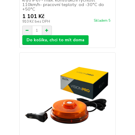
krytí IP67- max. konstrukční rychlost
110km/h- pracovní teploty: od -30°C do
+50°C
1 101 Kč
Skladem 5
910 Kč
bez DPH
Do košíku, chci to mít doma