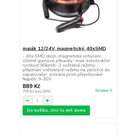
maják 12/24V, magnetický, 40xSMD
- 40x SMD diod- magnetické uchycení
včetně gumové přísavky- max. konstrukční
rychlost 80km/h- 3 světelné režimy-
přepínání světelných režimu na zástrčce do
zapalovače- ochrana proti přepólování-
Napětí: 9-30V
889 Kč
Skladem 5
735 Kč
bez DPH
Do košíku, chci to mít doma