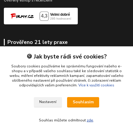
Ověřený eshop s recenzemi
Prověřeno 21 lety praxe
Stabilní prodejce od roku 2005
🍪 Jak byste rádi své cookies?
Skvělé hodnocení na Heureka
Soubory cookies používáme ke správnému fungování našeho e-
shopu a v případě vašeho souhlasu také ke sledování statistik o
Odstoupeni od smlouvy
webu, měření efektivity reklamních kampaní, zapamatování vašeho
oblíbeného nastavení při používání stránek, či zobrazení reklam
odpovídajících vašim preferencím.
Více k využití cookies
Kontakty
Souhlasím
Nastavení
shop@racing-tuning-shop.cz
Souhlas můžete odmítnout
zde
.