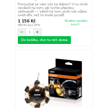
Porouchal se vám vůz na dálnici? V tu chvíli
nezáleží na tom, jak rychle přijedou
záchranáři — záleží na tom, jestli vás vůbec
uvidí dřív, než to bude pozdě.
1 156 Kč
Skladem, poslední
kusy 5
955 Kč
bez DPH
Do košíku, chci to mít doma