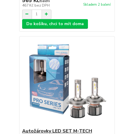
565 Kč
/
balení
Skladem 2 balení
467 Kč
bez DPH
Do košíku, chci to mít doma
Autožárovky LED SET M-TECH