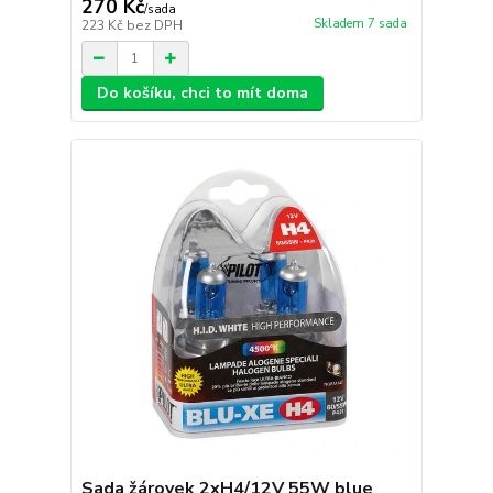
270 Kč
/
sada
Skladem 7 sada
223 Kč
bez DPH
Do košíku, chci to mít doma
Sada žárovek 2xH4/12V 55W blue