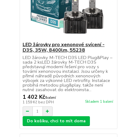
LED žárovky pro xenonové svícení -
D3S, 35W, 8400lm, 55238
LED žárovky M-TECH D3S LED Plug&Play –
sada 2 ksLED žárovky M-TECH D3S
představují moderní řešení pro vozy s
tovární xenonovou instalací. Jsou určeny k
přímé náhradě původních xenonových
výbojek za výkonné LED retrofity. Instalace
probíhá metodou plug&play, takže není
nutné zasahovat do elektroinsta...
1 402 Kč
/
balení
Skladem 1 balení
1 159 Kč
bez DPH
Do košíku, chci to mít doma