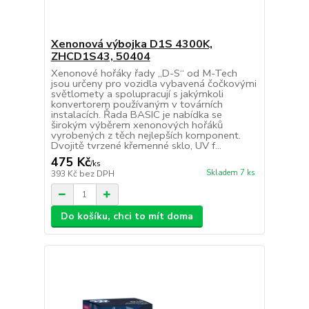
Xenonová výbojka D1S 4300K,
ZHCD1S43, 50404
Xenonové hořáky řady „D-S“ od M-Tech
jsou určeny pro vozidla vybavená čočkovými
světlomety a spolupracují s jakýmkoli
konvertorem používaným v továrních
instalacích. Řada BASIC je nabídka se
širokým výběrem xenonových hořáků
vyrobených z těch nejlepších komponent.
Dvojitě tvrzené křemenné sklo, UV f...
475 Kč
/
ks
Skladem 7 ks
393 Kč
bez DPH
Do košíku, chci to mít doma