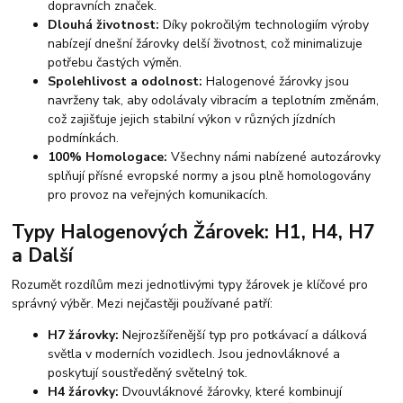
dopravních značek.
Dlouhá životnost:
Díky pokročilým technologiím výroby
nabízejí dnešní žárovky delší životnost, což minimalizuje
potřebu častých výměn.
Spolehlivost a odolnost:
Halogenové žárovky jsou
navrženy tak, aby odolávaly vibracím a teplotním změnám,
což zajišťuje jejich stabilní výkon v různých jízdních
podmínkách.
100% Homologace:
Všechny námi nabízené autozárovky
splňují přísné evropské normy a jsou plně homologovány
pro provoz na veřejných komunikacích.
Typy Halogenových Žárovek: H1, H4, H7
a Další
Rozumět rozdílům mezi jednotlivými typy žárovek je klíčové pro
správný výběr. Mezi nejčastěji používané patří:
H7 žárovky:
Nejrozšířenější typ pro potkávací a dálková
světla v moderních vozidlech. Jsou jednovláknové a
poskytují soustředěný světelný tok.
H4 žárovky:
Dvouvláknové žárovky, které kombinují