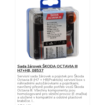
Sada žárovek ŠKODA OCTAVIA III
H7+H8, 08537
Servisní sada žárovek a pojistek pro Škoda
Octavia III (H7 + H8)Praktický servisní box s
náhradními autožárovkami a pojistkami,
navržený přesně podle potřeb vozů Škoda
Octavia III. Všechny komponenty jsou
homologované pro silniční provoz (E značka)
a uložené v kompaktní a odolné plastové
krabičce. I...