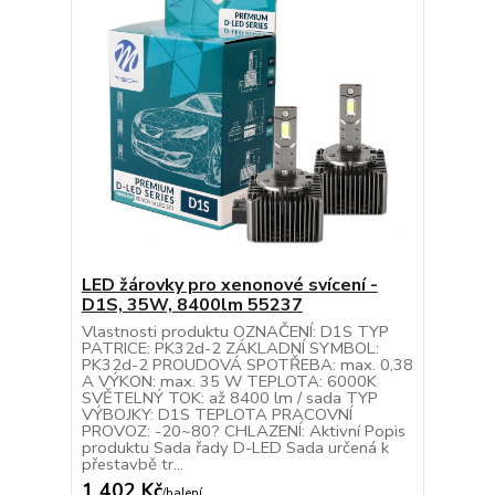
LED žárovky pro xenonové svícení -
D1S, 35W, 8400lm 55237
Vlastnosti produktu OZNAČENÍ: D1S TYP
PATRICE: PK32d-2 ZÁKLADNÍ SYMBOL:
PK32d-2 PROUDOVÁ SPOTŘEBA: max. 0,38
A VÝKON: max. 35 W TEPLOTA: 6000K
SVĚTELNÝ TOK: až 8400 lm / sada TYP
VÝBOJKY: D1S TEPLOTA PRACOVNÍ
PROVOZ: -20~80? CHLAZENÍ: Aktivní Popis
produktu Sada řady D-LED Sada určená k
přestavbě tr...
1 402 Kč
/
balení