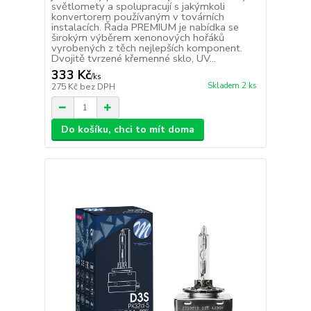
světlomety a spolupracují s jakýmkoli
konvertorem používaným v továrních
instalacích. Řada PREMIUM je nabídka se
širokým výběrem xenonových hořáků
vyrobených z těch nejlepších komponent.
Dvojitě tvrzené křemenné sklo, UV...
333 Kč
/
ks
Skladem 2 ks
275 Kč
bez DPH
Do košíku, chci to mít doma