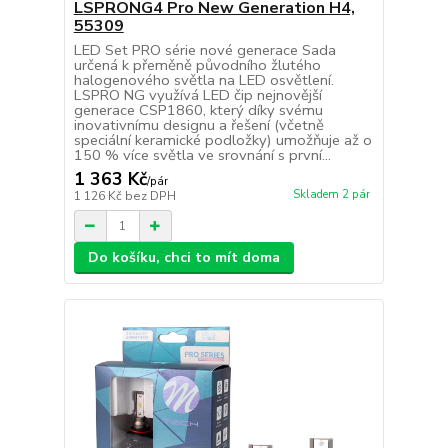
LSPRONG4 Pro New Generation H4,
55309
LED Set PRO série nové generace Sada
určená k přeměně původního žlutého
halogenového světla na LED osvětlení.
LSPRO NG využívá LED čip nejnovější
generace CSP1860, který díky svému
inovativnímu designu a řešení (včetně
speciální keramické podložky) umožňuje až o
150 % více světla ve srovnání s první...
1 363 Kč
/
pár
Skladem 2 pár
1 126 Kč
bez DPH
Do košíku, chci to mít doma