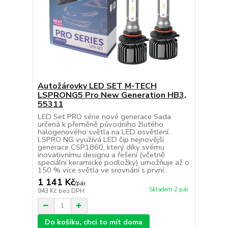
Autožárovky LED SET M-TECH
LSPRONG5 Pro New Generation HB3,
55311
LED Set PRO série nové generace Sada
určená k přeměně původního žlutého
halogenového světla na LED osvětlení.
LSPRO NG využívá LED čip nejnovější
generace CSP1860, který díky svému
inovativnímu designu a řešení (včetně
speciální keramické podložky) umožňuje až o
150 % více světla ve srovnání s první...
1 141 Kč
/
pár
Skladem 2 pár
943 Kč
bez DPH
Do košíku, chci to mít doma