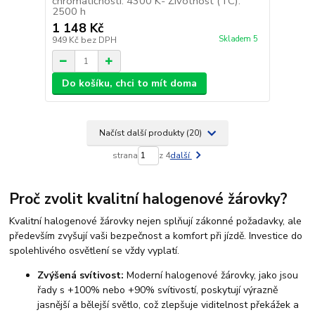
chromatičnosti: 4300 K- Životnost (TC):
2500 h
1 148 Kč
Skladem 5
949 Kč
bez DPH
Do košíku, chci to mít doma
Načíst další produkty (20)
strana
z 4
další
Proč zvolit kvalitní halogenové žárovky?
Kvalitní halogenové žárovky nejen splňují zákonné požadavky, ale
především zvyšují vaši bezpečnost a komfort při jízdě. Investice do
spolehlivého osvětlení se vždy vyplatí.
Zvýšená svítivost:
Moderní halogenové žárovky, jako jsou
řady s +100% nebo +90% svítivostí, poskytují výrazně
jasnější a bělejší světlo, což zlepšuje viditelnost překážek a