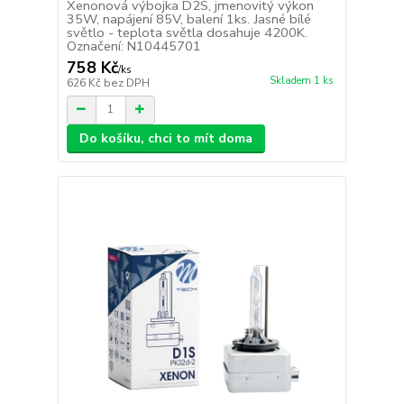
Xenonová výbojka D2S, jmenovitý výkon
35W, napájení 85V, balení 1ks. Jasné bílé
světlo - teplota světla dosahuje 4200K.
Označení: N10445701
758 Kč
/
ks
Skladem 1 ks
626 Kč
bez DPH
Do košíku, chci to mít doma