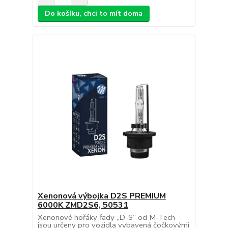
Do košíku, chci to mít doma
Xenonová výbojka D2S PREMIUM
6000K ZMD2S6, 50531
Xenonové hořáky řady „D-S“ od M-Tech
jsou určeny pro vozidla vybavená čočkovými