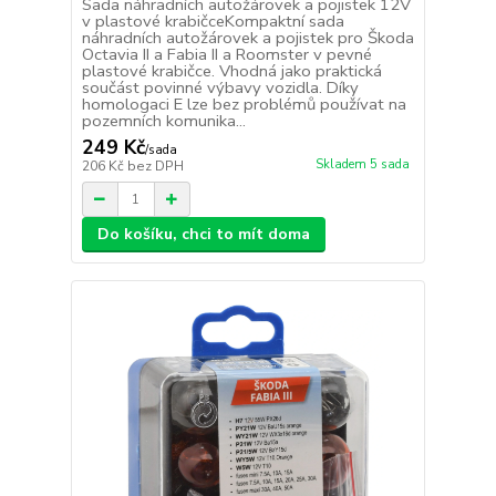
Sada náhradních autožárovek a pojistek 12V
v plastové krabičceKompaktní sada
náhradních autožárovek a pojistek pro Škoda
Octavia II a Fabia II a Roomster v pevné
plastové krabičce. Vhodná jako praktická
součást povinné výbavy vozidla. Díky
homologaci E lze bez problémů používat na
pozemních komunika...
249 Kč
/
sada
Skladem 5 sada
206 Kč
bez DPH
Do košíku, chci to mít doma