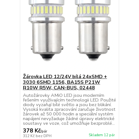
Žárovka LED 12/24V bílá 24xSMD +
3030 6SMD 1156, BA15S P21W
R10W R5W, CAN-BUS, 02448
Autožárovky AMiO LED jsou moderním
řešením využívajícím technologii LED. Použité
diody vyzařují bílé světlo a jsou bez blikání.
Vysoká kvalita zpracování zaručuje životnost
žárovek až 50 000 hodin a speciální systém
napájení nevyžaduje žádné úpravy elektrické
soustavy ve voze, což umožňuje bezproblé...
378 Kč
/
pár
Skladem 12 pár
312 Kč
bez DPH