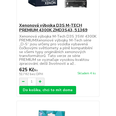
Xenonová výbojka D3S M-TECH
PREMIUM 4300K ZMD3S43, 51369
Xenonová výbojka M-Tech D3S 35W 4300K
PREMIUMXenonové výbojky M-Tech série
„D-S“ jsou určeny pro vozidla vybavená
čočkovými světlomety a plně kompatibilní
se všemi typy originálních xenonových
transformátorů. Tato verze ze série
PREMIUM se vyznačuje vysokou kvalitou
zpracování, delší životností a až...
625 Kč
/
ks
Skladem 4 ks
517 Kč
bez DPH
Do košíku, chci to mít doma