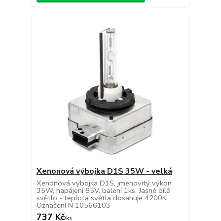
Xenonová výbojka D1S 35W - velká
Xenonová výbojka D1S, jmenovitý výkon
35W, napájení 85V, balení 1ks. Jasné bílé
světlo - teplota světla dosahuje 4200K.
Označení N 10566103
737 Kč
/
ks