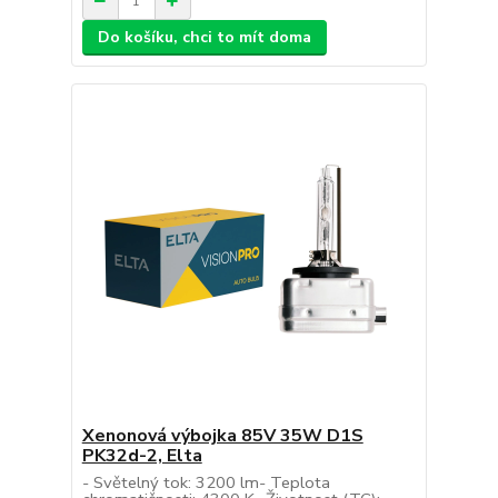
Do košíku, chci to mít doma
Xenonová výbojka 85V 35W D1S
PK32d-2, Elta
- Světelný tok: 3200 lm- Teplota