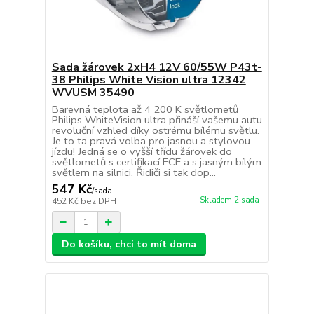
Sada žárovek 2xH4 12V 60/55W P43t-
38 Philips White Vision ultra 12342
WVUSM 35490
Barevná teplota až 4 200 K světlometů
Philips WhiteVision ultra přináší vašemu autu
revoluční vzhled díky ostrému bílému světlu.
Je to ta pravá volba pro jasnou a stylovou
jízdu! Jedná se o vyšší třídu žárovek do
světlometů s certifikací ECE a s jasným bílým
světlem na silnici. Řidiči si tak dop...
547 Kč
/
sada
Skladem 2 sada
452 Kč
bez DPH
Do košíku, chci to mít doma