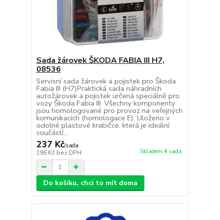
Sada žárovek ŠKODA FABIA III H7,
08536
Servisní sada žárovek a pojistek pro Škoda
Fabia III (H7)Praktická sada náhradních
autožárovek a pojistek určená speciálně pro
vozy Škoda Fabia III. Všechny komponenty
jsou homologované pro provoz na veřejných
komunikacích (homologace E). Uloženo v
odolné plastové krabičce, která je ideální
součástí...
237 Kč
/
sada
Skladem 4 sada
196 Kč
bez DPH
Do košíku, chci to mít doma