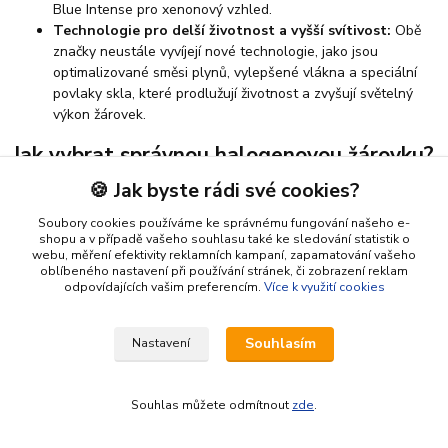
Blue Intense pro xenonový vzhled.
Technologie pro delší životnost a vyšší svítivost:
Obě
značky neustále vyvíjejí nové technologie, jako jsou
optimalizované směsi plynů, vylepšené vlákna a speciální
povlaky skla, které prodlužují životnost a zvyšují světelný
výkon žárovek.
Jak vybrat správnou halogenovou žárovku?
🍪 Jak byste rádi své cookies?
Výběr správné žárovky je klíčový. Zde je několik tipů:
Zkontrolujte typ patice:
Vždy se řiďte doporučením
Soubory cookies používáme ke správnému fungování našeho e-
shopu a v případě vašeho souhlasu také ke sledování statistik o
výrobce vozidla (např. H7, H4, H1). Informaci naleznete v
webu, měření efektivity reklamních kampaní, zapamatování vašeho
manuálu vozu nebo přímo na stávající žárovce.
oblíbeného nastavení při používání stránek, či zobrazení reklam
Zvažte požadovanou svítivost a barvu světla:
odpovídajících vašim preferencím.
Více k využití cookies
Potřebujete maximální jas pro noční jízdy (žárovky s +%
svítivosti) nebo preferujete modernější, bělejší světlo (např.
Souhlasím
Nastavení
Osram Cool Blue Intense)?
Délka životnosti:
Pokud je pro vás důležitá dlouhá
životnost, zaměřte se na řady optimalizované pro tento
Souhlas můžete odmítnout
zde
.
parametr.
Homologace:
Ujistěte se, že vybraná žárovka má platnou