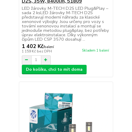
D2S, 35W, 8400lm, 51809
LED žárovky M-TECH D2S LED Plug&Play –
sada 2 ksLED žárovky M-TECH D2S
představují moderní náhradu za klasické
xenonové výbojky. Jsou určeny pro vozy s
tovární xenonovou instalací a montují se
jednoduše metodou plug&play, bez potřeby
úprav elektroinstalace. Díky výkonným
čipům LED CSP 3570 dosahují ...
1 402 Kč
/
balení
Skladem 1 balení
1 159 Kč
bez DPH
Do košíku, chci to mít doma