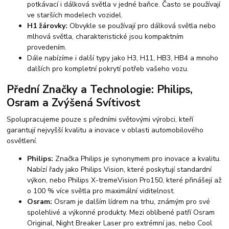
potkávací i dálková světla v jedné baňce. Často se používají
ve starších modelech vozidel.
H1 žárovky:
Obvykle se používají pro dálková světla nebo
mlhová světla, charakteristické jsou kompaktním
provedením.
Dále nabízíme i další typy jako H3, H11, HB3, HB4 a mnoho
dalších pro kompletní pokrytí potřeb vašeho vozu.
Přední Značky a Technologie: Philips,
Osram a Zvýšená Svítivost
Spolupracujeme pouze s předními světovými výrobci, kteří
garantují nejvyšší kvalitu a inovace v oblasti automobilového
osvětlení.
Philips:
Značka Philips je synonymem pro inovace a kvalitu.
Nabízí řady jako Philips Vision, které poskytují standardní
výkon, nebo Philips X-tremeVision Pro150, které přinášejí až
o 100 % více světla pro maximální viditelnost.
Osram:
Osram je dalším lídrem na trhu, známým pro své
spolehlivé a výkonné produkty. Mezi oblíbené patří Osram
Original, Night Breaker Laser pro extrémní jas, nebo Cool