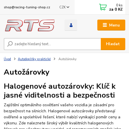
0
ks
CZK
shop@racing-tuning-shop.cz
za
0 Kč
Menu
Hledat
Úvod
Autodoplňky praktické
Autožárovky
Autožárovky
Halogenové autozárovky: Klíč k
jasné viditelnosti a bezpečnosti
Zajištění optimálního osvětlení vašeho vozidla je zásadní pro
bezpečnost na silnicích. Halogenové autozárovky představují
ověřené a spolehlivé řešení, které nabízí vynikající poměr ceny a
výkonu. Zde naleznete široký výběr kvalitních halogenových