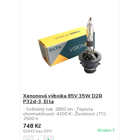
Xenonová výbojka 85V 35W D2R
P32d-3, Elta
- Světelný tok: 2800 lm- Teplota
chromatičnosti: 4300 K- Životnost (TC):
2500 h
748 Kč
Skladem 5
618 Kč
bez DPH