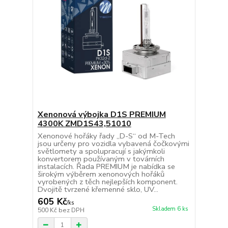
Xenonová výbojka D1S PREMIUM
4300K ZMD1S43,51010
Xenonové hořáky řady „D-S“ od M-Tech
jsou určeny pro vozidla vybavená čočkovými
světlomety a spolupracují s jakýmkoli
konvertorem používaným v továrních
instalacích. Řada PREMIUM je nabídka se
širokým výběrem xenonových hořáků
vyrobených z těch nejlepších komponent.
Dvojitě tvrzené křemenné sklo, UV...
605 Kč
/
ks
Skladem 6 ks
500 Kč
bez DPH