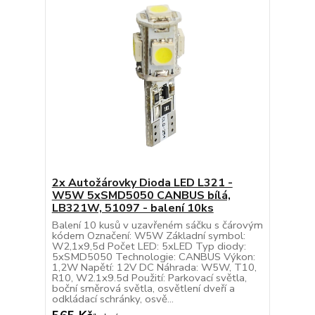
2x Autožárovky Dioda LED L321 -
W5W 5xSMD5050 CANBUS bílá,
LB321W, 51097 - balení 10ks
Balení 10 kusů v uzavřeném sáčku s čárovým
kódem Označení: W5W Základní symbol:
W2,1x9,5d Počet LED: 5xLED Typ diody:
5xSMD5050 Technologie: CANBUS Výkon:
1,2W Napětí: 12V DC Náhrada: W5W, T10,
R10, W2.1x9.5d Použití: Parkovací světla,
boční směrová světla, osvětlení dveří a
odkládací schránky, osvě...