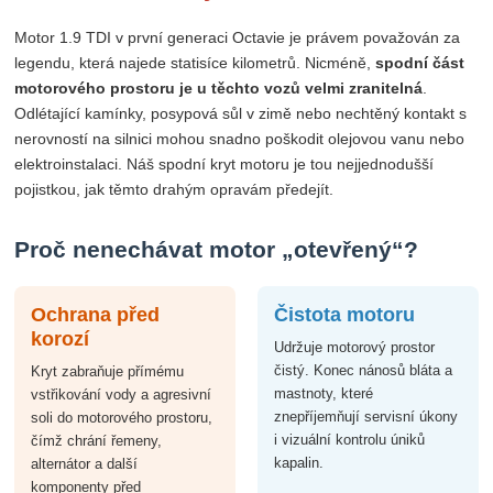
Motor 1.9 TDI v první generaci Octavie je právem považován za
legendu, která najede statisíce kilometrů. Nicméně,
spodní část
motorového prostoru je u těchto vozů velmi zranitelná
.
Odlétající kamínky, posypová sůl v zimě nebo nechtěný kontakt s
nerovností na silnici mohou snadno poškodit olejovou vanu nebo
elektroinstalaci. Náš spodní kryt motoru je tou nejjednodušší
pojistkou, jak těmto drahým opravám předejít.
Proč nenechávat motor „otevřený“?
Ochrana před
Čistota motoru
korozí
Udržuje motorový prostor
čistý. Konec nánosů bláta a
Kryt zabraňuje přímému
mastnoty, které
vstřikování vody a agresivní
znepříjemňují servisní úkony
soli do motorového prostoru,
i vizuální kontrolu úniků
čímž chrání řemeny,
kapalin.
alternátor a další
komponenty před