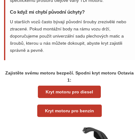
specifickému prostoru olejové vany TDI motorů.
Co když mi chybí původní úchyty?
U starších vozů často bývají původní šrouby zrezivělé nebo
ztracené. Pokud montážní body na rámu vozu drží,
doporučujeme použít univerzální sadu plechových matic a
šroubů, kterou u nás můžete dokoupit, abyste kryt zajistili
správně a pevně.
Zajistěte svému motoru bezpečí. Spodni kryt motoru Octavia
1:
Kryt motoru pro diesel
Kryt motoru pro benzin