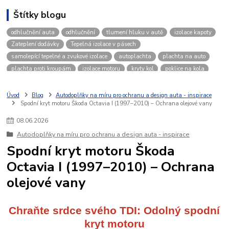
Štítky blogu
odhlučnění auta
odhlučnění
tlumení hluku v autě
izolace kapoty
Zateplení dodávky
Tepelná izolace v pásech
samolepící tepelné a zvukové izolace
autoplachta
plachta na auto
plachta proti kroupám
izolace motoru
kryty kol
poklice na kola
disky na kola
zimní počasí v autě
autokosmetika
vosk na auto
leštěnka na auto
Pulzní nabíječka autobaterie
čisté auto
Úvod
Blog
Autodoplňky na míru pro ochranu a design auta - inspirace
Spodní kryt motoru Škoda Octavia I (1997–2010) – Ochrana olejové vany
Izolace kapoty motoru
zvuková izolace
08
.
06
.
2026
Autodoplňky na míru pro ochranu a design auta - inspirace
Spodní kryt motoru Škoda
Octavia I (1997–2010) – Ochrana
olejové vany
Chraňte srdce svého TDI: Odolný spodní
kryt motoru