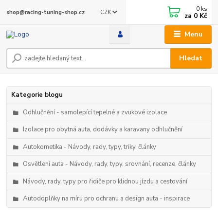
0
ks
CZK
shop@racing-tuning-shop.cz
za
0 Kč
Menu
Hledat
Kategorie blogu
Odhlučnění - samolepící tepelné a zvukové izolace
Izolace pro obytná auta, dodávky a karavany odhlučnění
Autokometika - Návody, rady, typy, triky, články
Osvětlení auta - Návody, rady, typy, srovnání, recenze, články
Návody, rady, typy pro řidiče pro klidnou jízdu a cestování
Autodoplňky na míru pro ochranu a design auta - inspirace