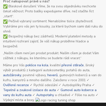
Proč nakupovat právě u nás?
Bleskové doručení: Víme, že na svou objednávku nechcete
čekat věčnost. Proto balíky expedujeme dříve, než stačíte říct
„start!“.
Pečlivě vybraný sortiment: Nenabízíme tisíce zbytečností.
Vybíráme pro vás jen ty kousky, za které bychom sami dali ruku do
ohně.
Bezpečný nákup bez zádrhelů: Moderní platební metody a
intuitivní rozhraní zajistí, že váš nákup proběhne hladce a
bezpečně.
„Naším cílem není jen prodat produkt. Naším cílem je dodat Vám
zážitek z nákupu, ke kterému se budete rádi vracet.“
Máme pro Vás
poklice na kola
, kvalitní
přesné stěrače
, široký
výběr produktů z kategorií autokosmetiky, potahů do auta,
autožárovky
, povinné výbavy,
heverů
, gumových koberců a van do
kufru, kanystrů a mnoho dalšího. Založeno v roce 2001 ✓
Ověřené recenze
✓ Rychlé odeslání ✓ Autodoplňky Praha ✓
Tepelné a zvukové izolace do auta
✓
Gumové auto koberce a
vany do kufru auta
✓
Autopotahy
a chladivé ✓ Fólie na auto ✓
Výdejní místa a boxy.