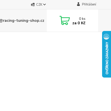
Přihlášení
CZK
0
ks
@racing-tuning-shop.cz
za
0 Kč