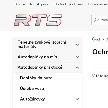
O firmě
Jak nakupovat
Obchodní podmínky
Hodnocení e
Úvod
A
Tepelně zvukově izolační
materiály
Och
Autodoplňky na míru
Autodoplňky praktické
V této ka
Doplňky do auta
Údržba vozu
Autožárovky