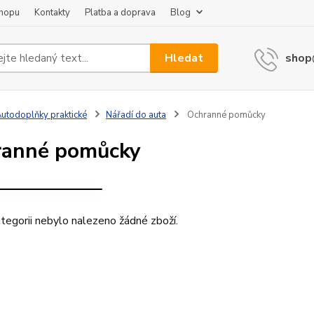
shopu
Kontakty
Platba a doprava
Blog
Hledat
shop
utodoplňky praktické
Nářadí do auta
Ochranné pomůcky
ranné pomůcky
RUKAVICE
tegorii nebylo nalezeno žádné zboží.