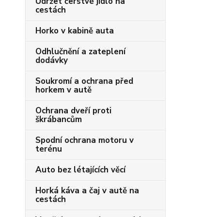
Udržet čerstvé jídlo na
cestách
Horko v kabině auta
Odhlučnění a zateplení
dodávky
Soukromí a ochrana před
horkem v autě
Ochrana dveří proti
škrábancům
Spodní ochrana motoru v
terénu
Auto bez létajících věcí
Horká káva a čaj v autě na
cestách