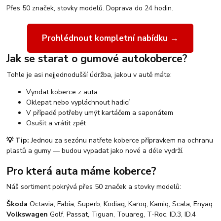
Přes 50 značek, stovky modelů. Doprava do 24 hodin.
Prohlédnout kompletní nabídku →
Jak se starat o gumové autokoberce?
Tohle je asi nejjednodušší údržba, jakou v autě máte:
Vyndat koberce z auta
Oklepat nebo vypláchnout hadicí
V případě potřeby umýt kartáčem a saponátem
Osušit a vrátit zpět
💡 Tip:
Jednou za sezónu natřete koberce přípravkem na ochranu
plastů a gumy — budou vypadat jako nové a déle vydrží.
Pro která auta máme koberce?
Náš sortiment pokrývá přes 50 značek a stovky modelů:
Škoda
Octavia, Fabia, Superb, Kodiaq, Karoq, Kamiq, Scala, Enyaq
Volkswagen
Golf, Passat, Tiguan, Touareg, T-Roc, ID.3, ID.4