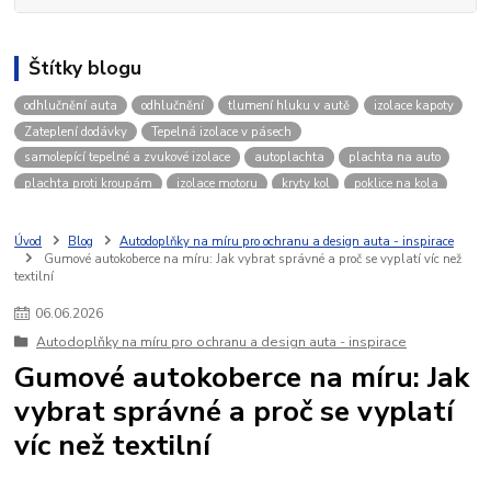
Štítky blogu
odhlučnění auta
odhlučnění
tlumení hluku v autě
izolace kapoty
Zateplení dodávky
Tepelná izolace v pásech
samolepící tepelné a zvukové izolace
autoplachta
plachta na auto
plachta proti kroupám
izolace motoru
kryty kol
poklice na kola
disky na kola
zimní počasí v autě
autokosmetika
vosk na auto
leštěnka na auto
Pulzní nabíječka autobaterie
čisté auto
Úvod
Blog
Autodoplňky na míru pro ochranu a design auta - inspirace
Gumové autokoberce na míru: Jak vybrat správné a proč se vyplatí víc než
Izolace kapoty motoru
zvuková izolace
textilní
06
.
06
.
2026
Autodoplňky na míru pro ochranu a design auta - inspirace
Gumové autokoberce na míru: Jak
vybrat správné a proč se vyplatí
víc než textilní