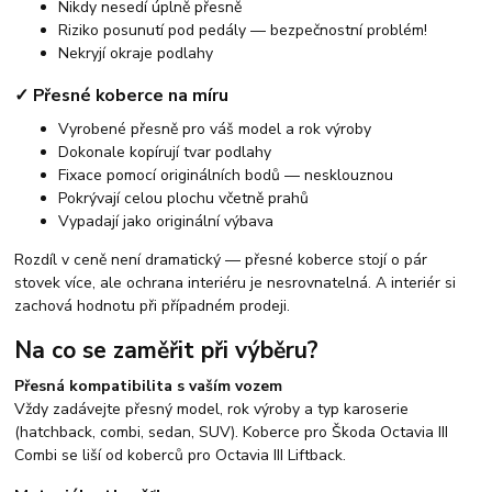
Nikdy nesedí úplně přesně
Riziko posunutí pod pedály — bezpečnostní problém!
Nekryjí okraje podlahy
✓ Přesné koberce na míru
Vyrobené přesně pro váš model a rok výroby
Dokonale kopírují tvar podlahy
Fixace pomocí originálních bodů — nesklouznou
Pokrývají celou plochu včetně prahů
Vypadají jako originální výbava
Rozdíl v ceně není dramatický — přesné koberce stojí o pár
stovek více, ale ochrana interiéru je nesrovnatelná. A interiér si
zachová hodnotu při případném prodeji.
Na co se zaměřit při výběru?
Přesná kompatibilita s vaším vozem
Vždy zadávejte přesný model, rok výroby a typ karoserie
(hatchback, combi, sedan, SUV). Koberce pro Škoda Octavia III
Combi se liší od koberců pro Octavia III Liftback.