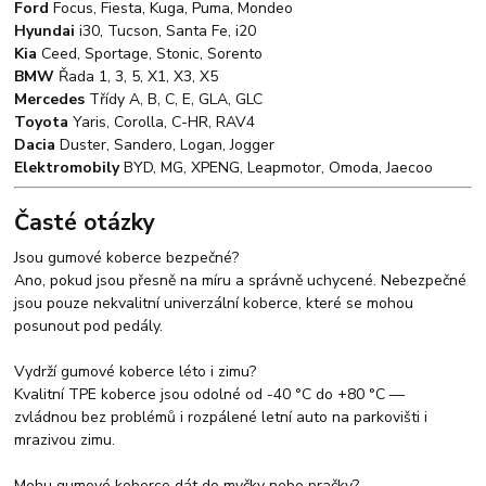
Ford
Focus, Fiesta, Kuga, Puma, Mondeo
Hyundai
i30, Tucson, Santa Fe, i20
Kia
Ceed, Sportage, Stonic, Sorento
BMW
Řada 1, 3, 5, X1, X3, X5
Mercedes
Třídy A, B, C, E, GLA, GLC
Toyota
Yaris, Corolla, C-HR, RAV4
Dacia
Duster, Sandero, Logan, Jogger
Elektromobily
BYD, MG, XPENG, Leapmotor, Omoda, Jaecoo
Časté otázky
Jsou gumové koberce bezpečné?
Ano, pokud jsou přesně na míru a správně uchycené. Nebezpečné
jsou pouze nekvalitní univerzální koberce, které se mohou
posunout pod pedály.
Vydrží gumové koberce léto i zimu?
Kvalitní TPE koberce jsou odolné od -40 °C do +80 °C —
zvládnou bez problémů i rozpálené letní auto na parkovišti i
mrazivou zimu.
Mohu gumové koberce dát do myčky nebo pračky?