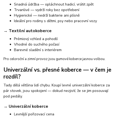
Snadná údržba — opláchnout hadicí, vrátit zpět
Trvanlivé — vydrží roky bez opotřebení
Hygienické — nedrží bakterie ani plísně
Ideální pro rodiny s dětmi, psy nebo pracovní vozy
→ Textilní autokoberce
Prémiový vzhled a pohodlí
Vhodné do suchého počasí
Barevné sladění s interiérem
Pro celoroční a zimní provoz jsou gumové koberce jasnou volbou.
Univerzální vs. přesné koberce — v čem je
rozdíl?
Tady dělá většina lidí chybu. Koupí levné univerzální koberce za
pár stovek, jsou spokojení — dokud nezjistí, že se jim posouvají
pod pedály.
→ Univerzální koberce
Levnější pořizovací cena