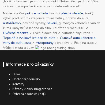
„Naším cílem není jen prodat produkt. Naším cílem je dodat Vám
zážitek z nákupu, ke kterému se budete rádi vracet.“
Máme pro Vás
poklice na kola
, kvalitní
přesné stěrače
, široký
výběr produktů z kategorií autokosmetiky, potahů do auta,
autožárovky
, povinné výbavy,
heverů
, gumových koberců a van do
kufru, kanystrů a mnoho dalšího. Založeno v roce 2001 ✓
Ověřené recenze
✓ Rychlé odeslání ✓ Autodoplňky Praha ✓
Tepelné a zvukové izolace do auta
✓
Gumové auto koberce a
vany do kufru auta
✓
Autopotahy
a chladivé ✓ Fólie na auto ✓
Výdejní místa a boxy.
Informace pro zákazníky
O nás
Obchodní podmínky
Kontakty
Návody, články, blog pro Vás
Ochrana osobních údajů