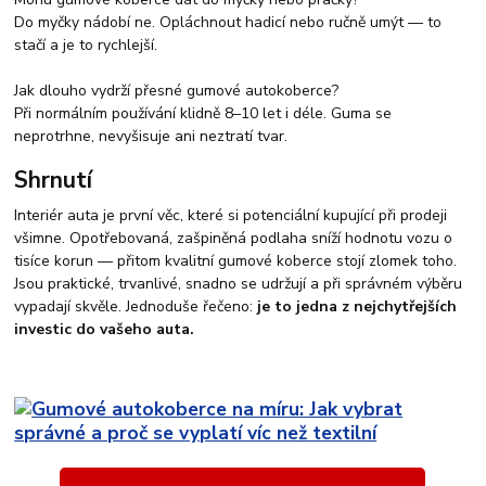
Do myčky nádobí ne. Opláchnout hadicí nebo ručně umýt — to
stačí a je to rychlejší.
Jak dlouho vydrží přesné gumové autokoberce?
Při normálním používání klidně 8–10 let i déle. Guma se
neprotrhne, nevyšisuje ani neztratí tvar.
Shrnutí
Interiér auta je první věc, které si potenciální kupující při prodeji
všimne. Opotřebovaná, zašpiněná podlaha sníží hodnotu vozu o
tisíce korun — přitom kvalitní gumové koberce stojí zlomek toho.
Jsou praktické, trvanlivé, snadno se udržují a při správném výběru
vypadají skvěle. Jednoduše řečeno:
je to jedna z nejchytřejších
investic do vašeho auta.