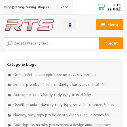
0
ks
CZK
shop@racing-tuning-shop.cz
za
0 Kč
Menu
Hledat
Kategorie blogu
Odhlučnění - samolepící tepelné a zvukové izolace
Izolace pro obytná auta, dodávky a karavany odhlučnění
Autokometika - Návody, rady, typy, triky, články
Osvětlení auta - Návody, rady, typy, srovnání, recenze, články
Návody, rady, typy pro řidiče pro klidnou jízdu a cestování
Autodoplňky na míru pro ochranu a design auta - inspirace