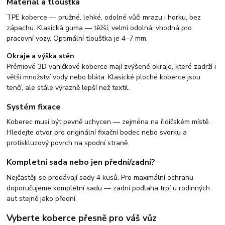
Materiál a tloušťka
TPE koberce — pružné, lehké, odolné vůči mrazu i horku, bez
zápachu. Klasická guma — těžší, velmi odolná, vhodná pro
pracovní vozy. Optimální tloušťka je 4–7 mm.
Okraje a výška stěn
Prémiové 3D vaničkové koberce mají zvýšené okraje, které zadrží i
větší množství vody nebo bláta. Klasické ploché koberce jsou
tenčí, ale stále výrazně lepší než textil.
Systém fixace
Koberec musí být pevně uchycen — zejména na řidičském místě.
Hledejte otvor pro originální fixační bodec nebo svorku a
protiskluzový povrch na spodní straně.
Kompletní sada nebo jen přední/zadní?
Nejčastěji se prodávají sady 4 kusů. Pro maximální ochranu
doporučujeme kompletní sadu — zadní podlaha trpí u rodinných
aut stejně jako přední.
Vyberte koberce přesně pro váš vůz