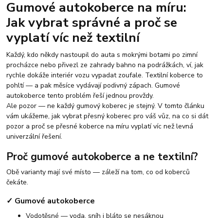
Gumové autokoberce na míru:
Jak vybrat správné a proč se
vyplatí víc než textilní
Každý, kdo někdy nastoupil do auta s mokrými botami po zimní
procházce nebo přivezl ze zahrady bahno na podrážkách, ví, jak
rychle dokáže interiér vozu vypadat zoufale. Textilní koberce to
pohltí — a pak měsíce vydávají podivný zápach. Gumové
autokoberce tento problém řeší jednou provždy.
Ale pozor — ne každý gumový koberec je stejný. V tomto článku
vám ukážeme, jak vybrat přesný koberec pro váš vůz, na co si dát
pozor a proč se přesné koberce na míru vyplatí víc než levná
univerzální řešení.
Proč gumové autokoberce a ne textilní?
Obě varianty mají své místo — záleží na tom, co od koberců
čekáte.
✓ Gumové autokoberce
Vodotěsné — voda, sníh i bláto se nesáknou