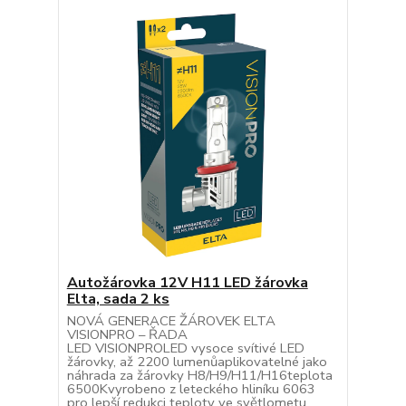
Autožárovka 12V H11 LED žárovka
Elta, sada 2 ks
NOVÁ GENERACE ŽÁROVEK ELTA
VISIONPRO – ŘADA
LED VISIONPROLED vysoce svítivé LED
žárovky, až 2200 lumenůaplikovatelné jako
náhrada za žárovky H8/H9/H11/H16teplota
6500Kvyrobeno z leteckého hliníku 6063
pro lepší redukci teploty ve světlometu