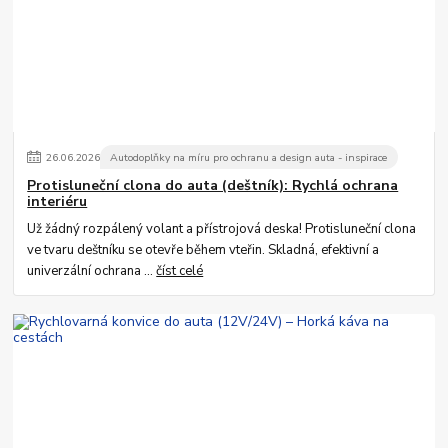
26
.
06
.
2026
Autodoplňky na míru pro ochranu a design auta - inspirace
Protisluneční clona do auta (deštník): Rychlá ochrana
interiéru
Už žádný rozpálený volant a přístrojová deska! Protisluneční clona
ve tvaru deštníku se otevře během vteřin. Skladná, efektivní a
univerzální ochrana ...
číst celé