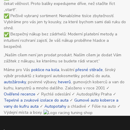
čekat věčnost. Proto balíky expedujeme dříve, než stačíte říct
„start!“.
Pečlivě vybraný sortiment: Nenabízíme tisíce zbytečností.
Vybíráme pro vás jen ty kousky, za které bychom sami dali ruku do
ohně.
Bezpečný nákup bez zádrhelů: Moderní platební metody a
intuitivní rozhraní zajistí, že váš nákup proběhne hladce a
bezpečně.
„Naším cílem není jen prodat produkt. Naším cílem je dodat Vám
zážitek z nákupu, ke kterému se budete rádi vracet.“
Máme pro Vás
poklice na kola
, kvalitní
přesné stěrače
, široký
výběr produktů z kategorií autokosmetiky, potahů do auta,
autožárovky
, povinné výbavy,
heverů
, gumových koberců a van do
kufru, kanystrů a mnoho dalšího. Založeno v roce 2001 ✓
Ověřené recenze
✓ Rychlé odeslání ✓ Autodoplňky Praha ✓
Tepelné a zvukové izolace do auta
✓
Gumové auto koberce a
vany do kufru auta
✓
Autopotahy
a chladivé ✓ Fólie na auto ✓
Výdejní místa a boxy.