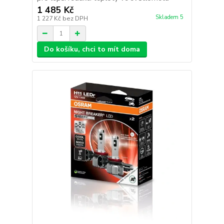
1 485 Kč
Skladem 5
1 227 Kč
bez DPH
Do košíku, chci to mít doma