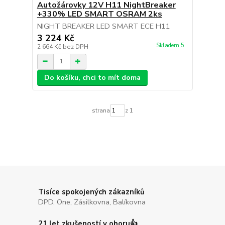
Autožárovky 12V H11 NightBreaker
+330% LED SMART OSRAM 2ks
NIGHT BREAKER LED SMART ECE H11
3 224 Kč
Skladem 5
2 664 Kč
bez DPH
Do košíku, chci to mít doma
strana
z 1
Tisíce spokojených zákazníků
DPD, One, Zásilkovna, Balíkovna
21 let zkušeností v oboru👍