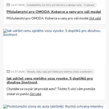
21
.
07
.
2026
Autodoplňky na míru pro ochranu a design auta - inspirace
Příslušenství pro OMODA: Koberce a vany pro váš model
Příslušenství pro OMODA: Koberce a vany pro váš model
číst celé
01
.
07
.
2026
Návody, rady, typy pro řidiče pro klidnou jízdu a cestování
Jak udržet cenu ojetého vozu vysoko: 5 doplňků pro
dlouhou životnost
Chystáte se za pár let prodat auto? Těchto 5 věcí vám pomůže
získat víc peněz
číst celé