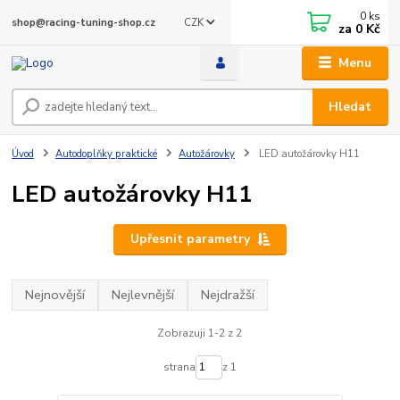
0
ks
CZK
shop@racing-tuning-shop.cz
za
0 Kč
Menu
Hledat
Úvod
Autodoplňky praktické
Autožárovky
LED autožárovky H11
LED autožárovky H11
Upřesnit parametry
Nejnovější
Nejlevnější
Nejdražší
Zobrazuji 1-2 z 2
strana
z 1