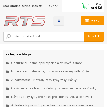
0
ks
CZK
shop@racing-tuning-shop.cz
za
0 Kč
Menu
Hledat
Kategorie blogu
Odhlučnění - samolepící tepelné a zvukové izolace
Izolace pro obytná auta, dodávky a karavany odhlučnění
Autokometika - Návody, rady, typy, triky, články
Osvětlení auta - Návody, rady, typy, srovnání, recenze, články
Návody, rady, typy pro řidiče pro klidnou jízdu a cestování
Autodoplňky na míru pro ochranu a design auta - inspirace