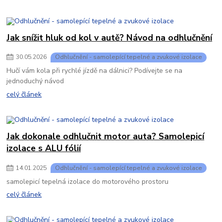
Jak snížit hluk od kol v autě? Návod na odhlučnění
30
.
05
.
2026
Odhlučnění - samolepící tepelné a zvukové izolace
Hučí vám kola při rychlé jízdě na dálnici? Podívejte se na
jednoduchý návod
celý článek
Jak dokonale odhlučnit motor auta? Samolepicí
izolace s ALU fólií
14
.
01
.
2025
Odhlučnění - samolepící tepelné a zvukové izolace
samolepicí tepelná izolace do motorového prostoru
celý článek