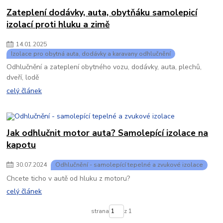
Zateplení dodávky, auta, obytňáku samolepicí
izolací proti hluku a zimě
14
.
01
.
2025
Izolace pro obytná auta, dodávky a karavany odhlučnění
Odhlučnění a zateplení obytného vozu, dodávky, auta, plechů,
dveří, lodě
celý článek
Jak odhlučnit motor auta? Samolepící izolace na
kapotu
30
.
07
.
2024
Odhlučnění - samolepící tepelné a zvukové izolace
Chcete ticho v autě od hluku z motoru?
celý článek
strana
z 1