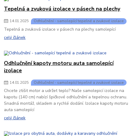
Tepelná a zvuková izolace v pásech na plechy
14
.
01
.
2025
Odhlučnění - samolepící tepelné a zvukové izolace
Tepelná a zvuková izolace v pásech na plechy samolepící
celý článek
Odhlučnění kapoty motoru auta samolepící
izolace
14
.
01
.
2025
Odhlučnění - samolepící tepelné a zvukové izolace
Chcete ztišit motor a udržet teplo? Naše samolepicí izolace na
kapotu (140 cm) nabízí špičkové odhlučnění a tepelnou ochranu.
Snadná montáž, skladem a rychlé dodání. Izolace kapoty motoru
auta samolepící
celý článek