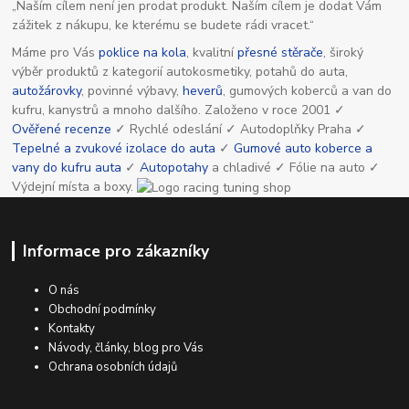
„Naším cílem není jen prodat produkt. Naším cílem je dodat Vám
zážitek z nákupu, ke kterému se budete rádi vracet.“
Máme pro Vás
poklice na kola
, kvalitní
přesné stěrače
, široký
výběr produktů z kategorií autokosmetiky, potahů do auta,
autožárovky
, povinné výbavy,
heverů
, gumových koberců a van do
kufru, kanystrů a mnoho dalšího. Založeno v roce 2001 ✓
Ověřené recenze
✓ Rychlé odeslání ✓ Autodoplňky Praha ✓
Tepelné a zvukové izolace do auta
✓
Gumové auto koberce a
vany do kufru auta
✓
Autopotahy
a chladivé ✓ Fólie na auto ✓
Výdejní místa a boxy.
Informace pro zákazníky
O nás
Obchodní podmínky
Kontakty
Návody, články, blog pro Vás
Ochrana osobních údajů