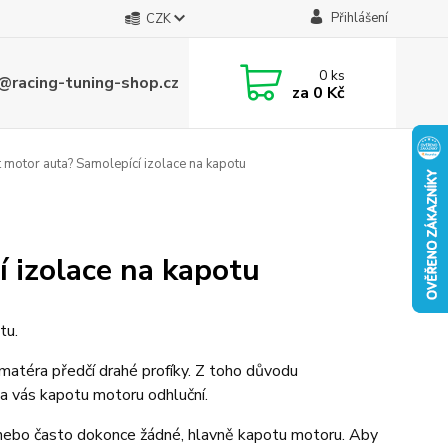
Přihlášení
CZK
0
ks
@racing-tuning-shop.cz
za
0 Kč
t motor auta? Samolepící izolace na kapotu
í izolace na kapotu
tu.
amatéra předčí drahé profíky. Z toho důvodu
za vás kapotu motoru odhluční.
í, nebo často dokonce žádné, hlavně kapotu motoru. Aby