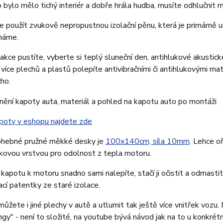
 bylo mělo tichý interiér a dobře hrála hudba, musíte odhlučnit mo
je použít zvukově nepropustnou izolační pěnu, která je primárně 
máme.
akce pustíte, vyberte si teplý sluneční den, antihlukové akustick
 více plechů a plastů polepíte antivibračními či antihlukovými mat
cho.
apoty v eshopu najdete zde
hebné pružné měkké desky je
100x140cm, síla 10mm
. Lehce o
níkovou vrstvou pro odolnost z tepla motoru.
a kapotu k motoru snadno sami nalepíte, stačí ji očistit a odmasti
cí patentky ze staré izolace.
můžete i jiné plechy v autě a utlumit tak ještě více vnitřek voz
ngy" - není to složité, na youtube bývá návod jak na to u konkrét