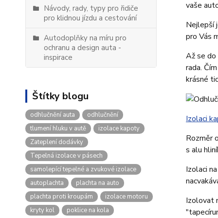
vaše auto
Návody, rady, typy pro řidiče
pro klidnou jízdu a cestování
Nejlepší 
pro Vás 
Autodoplňky na míru pro
ochranu a design auta -
Až se do 
inspirace
rada. Čím
krásné ti
Štítky blogu
odhlučnění auta
odhlučnění
Izolaci k
tlumení hluku v autě
izolace kapoty
Rozměr o
Zateplení dodávky
s alu hli
Tepelná izolace v pásech
Izolaci n
samolepící tepelné a zvukové izolace
nacvakáva
autoplachta
plachta na auto
plachta proti kroupám
izolace motoru
Izolovat 
kryty kol
poklice na kola
"tapecíru