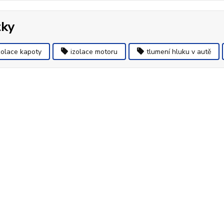
tky
zolace kapoty
izolace motoru
tlumení hluku v autě