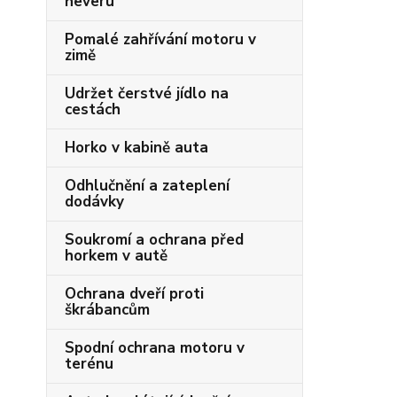
heveru
Pomalé zahřívání motoru v
zimě
Udržet čerstvé jídlo na
cestách
Horko v kabině auta
Odhlučnění a zateplení
dodávky
Soukromí a ochrana před
horkem v autě
Ochrana dveří proti
škrábancům
Spodní ochrana motoru v
terénu