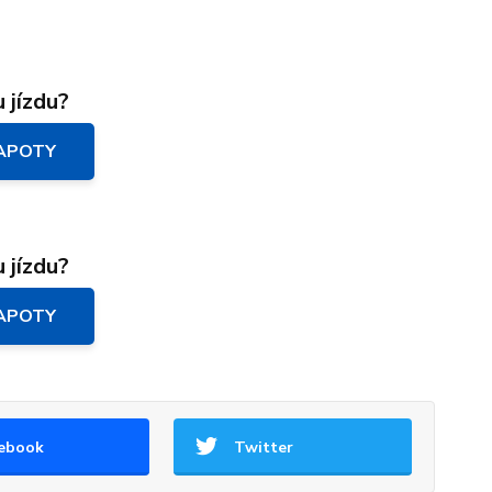
 jízdu?
KAPOTY
 jízdu?
KAPOTY
ebook
Twitter