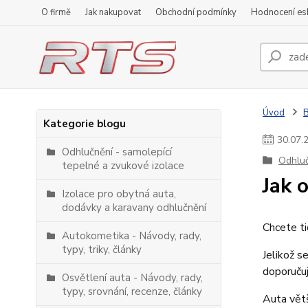
O firmě
Jak nakupovat
Obchodní podmínky
Hodnocení e
Úvod
Kategorie blogu
30
.
07
.
Odhlučnění - samolepící
Odhluč
tepelné a zvukové izolace
Jak 
Izolace pro obytná auta,
dodávky a karavany odhlučnění
Chcete ti
Autokometika - Návody, rady,
typy, triky, články
Jelikož s
doporučuj
Osvětlení auta - Návody, rady,
typy, srovnání, recenze, články
Auta větš