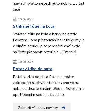
hlavních světlometech automobilu. Z...
číst
celé
10.06.2024
Stříkané fólie na kola
Stříkané fólie na kola a barvy na brzdy
Foliatec Doba přezouvání na letní gumy je
v plném proudu a to je ideální chvílekdy
můžete přebarvit brzdiče n...
číst celé
10.06.2024
Potahy triko do auta
Potahy triko do auta Pokud hledáte
způsob, jak si oživit interiér svého vozu,
nebo se chcete chránit před nečistotami a
opotřebením sedad...
číst celé
Zobrazit všechny novinky