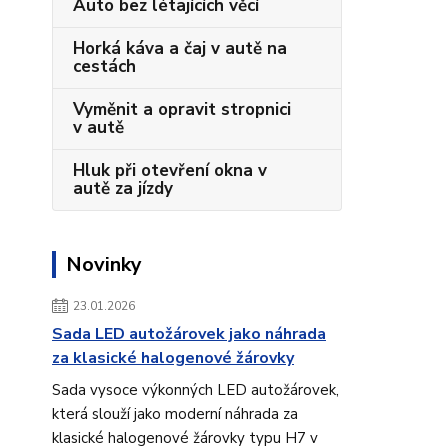
Auto bez létajících věcí
Horká káva a čaj v autě na
cestách
Vyměnit a opravit stropnici
v autě
Hluk při otevření okna v
autě za jízdy
Novinky
23.01.2026
Sada LED autožárovek jako náhrada
za klasické halogenové žárovky
Sada vysoce výkonných LED autožárovek,
která slouží jako moderní náhrada za
klasické halogenové žárovky typu H7 v