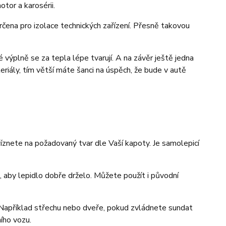
tor a karosérii.
určena pro izolace technických zařízení. Přesně takovou
é výplně se za tepla lépe tvarují. A na závěr ještě jedna
eriály, tím větší máte šanci na úspěch, že bude v autě
říznete na požadovaný tvar dle Vaší kapoty. Je samolepicí
t, aby lepidlo dobře drželo. Můžete použít i původní
u. Například střechu nebo dveře, pokud zvládnete sundat
ního vozu.