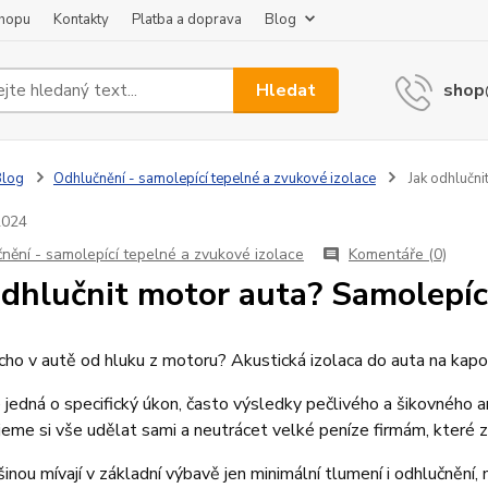
shopu
Kontakty
Platba a doprava
Blog
Hledat
shop
Blog
Odhlučnění - samolepící tepelné a zvukové izolace
Jak odhlučni
2024
nění - samolepící tepelné a zvukové izolace
Komentáře (0)
odhlučnit motor auta? Samolepíc
cho v autě od hluku z motoru? Akustická izolaca do auta na kapo
e jedná o specifický úkon, často výsledky pečlivého a šikovného 
eme si vše udělat sami a neutrácet velké peníze firmám, které 
inou mívají v základní výbavě jen minimální tlumení i odhlučněn