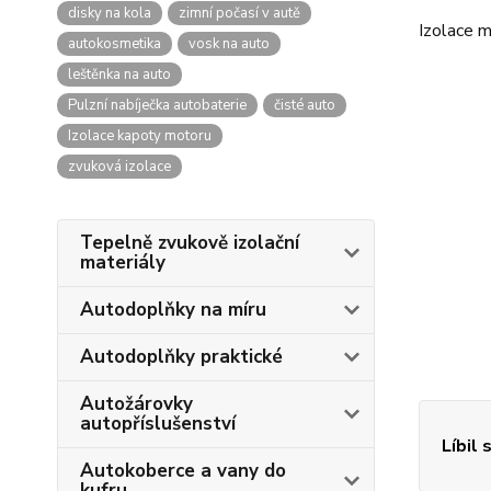
disky na kola
zimní počasí v autě
Izolace m
autokosmetika
vosk na auto
leštěnka na auto
Pulzní nabíječka autobaterie
čisté auto
Izolace kapoty motoru
zvuková izolace
Tepelně zvukově izolační
materiály
Autodoplňky na míru
Autodoplňky praktické
Autožárovky
autopříslušenství
Líbil 
Autokoberce a vany do
kufru