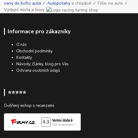
vany do kufru auta
✓
Autopotahy
a chladivé ✓ Fólie na auto ✓
Výdejní místa a boxy.
Informace pro zákazníky
O nás
Obchodní podmínky
Kontakty
Návody, články, blog pro Vás
Ochrana osobních údajů
⭐⭐⭐⭐⭐
Ověřený eshop s recenzemi