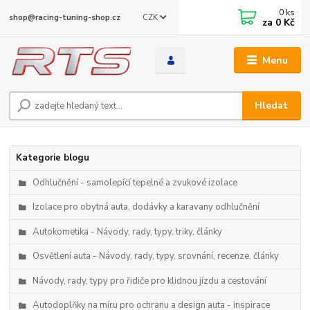
0
ks
CZK
shop@racing-tuning-shop.cz
za
0 Kč
Menu
Hledat
Kategorie blogu
Odhlučnění - samolepící tepelné a zvukové izolace
Izolace pro obytná auta, dodávky a karavany odhlučnění
Autokometika - Návody, rady, typy, triky, články
Osvětlení auta - Návody, rady, typy, srovnání, recenze, články
Návody, rady, typy pro řidiče pro klidnou jízdu a cestování
Autodoplňky na míru pro ochranu a design auta - inspirace