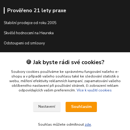
Prověřeno 21 lety praxe
Stabilní prodejce od roku 2005
Skvělé hodnocení na Heureka
Odstoupeni od smlouvy
🍪 Jak byste rádi své cookies?
Kontakty
Soubory cookies používáme ke správnému fungování našeho e-
shopu a v případě vašeho souhlasu také ke sledování statistik o
webu, měření efektivity reklamních kampaní, zapamatování vašeho
shop@racing-tuning-shop.cz
oblíbeného nastavení při používání stránek, či zobrazení reklam
odpovídajících vašim preferencím.
Více k využití cookies
Souhlasím
Nastavení
Souhlas můžete odmítnout
zde
.
Vytvořeno na
Eshop-rychle.cz