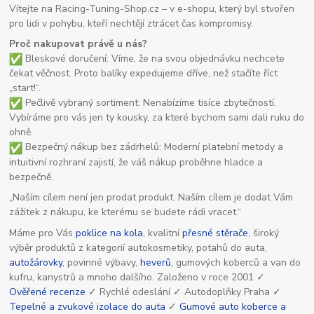
Vítejte na Racing-Tuning-Shop.cz – v e-shopu, který byl stvořen
pro lidi v pohybu, kteří nechtějí ztrácet čas kompromisy.
Proč nakupovat právě u nás?
Bleskové doručení: Víme, že na svou objednávku nechcete
čekat věčnost. Proto balíky expedujeme dříve, než stačíte říct
„start!“.
Pečlivě vybraný sortiment: Nenabízíme tisíce zbytečností.
Vybíráme pro vás jen ty kousky, za které bychom sami dali ruku do
ohně.
Bezpečný nákup bez zádrhelů: Moderní platební metody a
intuitivní rozhraní zajistí, že váš nákup proběhne hladce a
bezpečně.
„Naším cílem není jen prodat produkt. Naším cílem je dodat Vám
zážitek z nákupu, ke kterému se budete rádi vracet.“
Máme pro Vás
poklice na kola
, kvalitní
přesné stěrače
, široký
výběr produktů z kategorií autokosmetiky, potahů do auta,
autožárovky
, povinné výbavy,
heverů
, gumových koberců a van do
kufru, kanystrů a mnoho dalšího. Založeno v roce 2001 ✓
Ověřené recenze
✓ Rychlé odeslání ✓ Autodoplňky Praha ✓
Tepelné a zvukové izolace do auta
✓
Gumové auto koberce a