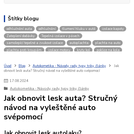
Štítky blogu
odhlučnění auta
odhlučnění
tlumení hluku v autě
izolace kapoty
Zateplení dodávky
Tepelná izolace v pásech
samolepící tepelné a zvukové izolace
autoplachta
plachta na auto
plachta proti kroupám
izolace motoru
kryty kol
poklice na kola
disky na kola
zimní počasí v autě
autokosmetika
vosk na auto
leštěnka na auto
Pulzní nabíječka autobaterie
čisté auto
Úvod
Blog
Autokometika - Návody, rady, typy, triky, články
Jak
obnovit lesk auta? Stručný návod na vyleštěné auto svépomocí
Izolace kapoty motoru
zvuková izolace
17
.
08
.
2024
Autokometika - Návody, rady, typy, triky, články
Jak obnovit lesk auta? Stručný
návod na vyleštěné auto
svépomocí
Jak obnovit lesk autolaku?