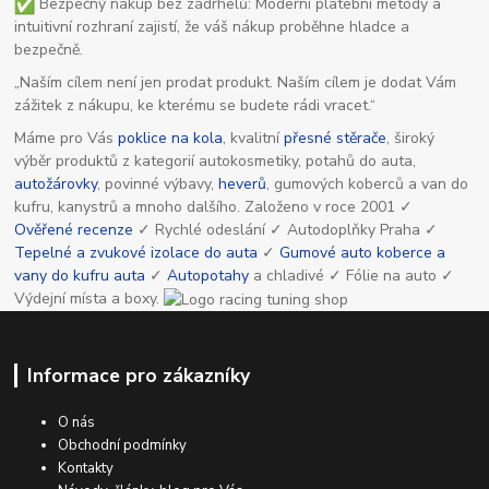
Bezpečný nákup bez zádrhelů: Moderní platební metody a
intuitivní rozhraní zajistí, že váš nákup proběhne hladce a
bezpečně.
„Naším cílem není jen prodat produkt. Naším cílem je dodat Vám
zážitek z nákupu, ke kterému se budete rádi vracet.“
Máme pro Vás
poklice na kola
, kvalitní
přesné stěrače
, široký
výběr produktů z kategorií autokosmetiky, potahů do auta,
autožárovky
, povinné výbavy,
heverů
, gumových koberců a van do
kufru, kanystrů a mnoho dalšího. Založeno v roce 2001 ✓
Ověřené recenze
✓ Rychlé odeslání ✓ Autodoplňky Praha ✓
Tepelné a zvukové izolace do auta
✓
Gumové auto koberce a
vany do kufru auta
✓
Autopotahy
a chladivé ✓ Fólie na auto ✓
Výdejní místa a boxy.
Informace pro zákazníky
O nás
Obchodní podmínky
Kontakty