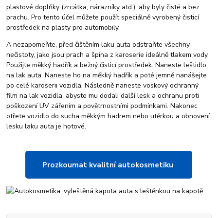
plastové doplňky (zrcátka, nárazníky atd.), aby byly čisté a bez
prachu. Pro tento účel můžete použít speciálně vyrobený čisticí
prostředek na plasty pro automobily.
A nezapomeňte, před čištěním laku auta odstraňte všechny
nečistoty, jako jsou prach a špína z karoserie ideálně tlakem vody.
Použijte měkký hadřík a bežný čisticí prostředek. Naneste leštidlo
na lak auta. Naneste ho na měkký hadřík a poté jemně nanášejte
po celé karoserii vozidla. Následně naneste voskový ochranný
film na lak vozidla, abyste mu dodali další lesk a ochranu proti
poškození UV zářením a povětrnostními podmínkami. Nakonec
otřete vozidlo do sucha měkkým hadrem nebo utěrkou a obnovení
lesku laku auta je hotové.
Prozkoumat kvalitní autokosmetiku