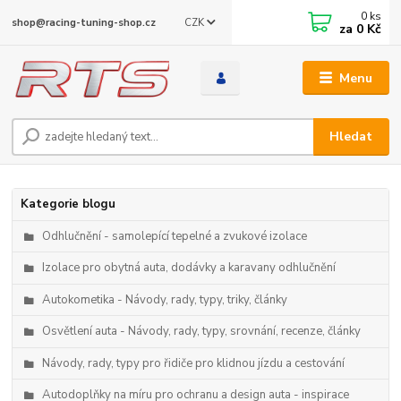
0
ks
CZK
shop@racing-tuning-shop.cz
za
0 Kč
Menu
Hledat
Kategorie blogu
Odhlučnění - samolepící tepelné a zvukové izolace
Izolace pro obytná auta, dodávky a karavany odhlučnění
Autokometika - Návody, rady, typy, triky, články
Osvětlení auta - Návody, rady, typy, srovnání, recenze, články
Návody, rady, typy pro řidiče pro klidnou jízdu a cestování
Autodoplňky na míru pro ochranu a design auta - inspirace