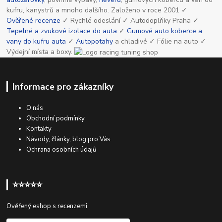
kufru, kanystrů a mnoho dalšího. Založeno v roce 2001 ✓
Ověřené recenze
✓ Rychlé odeslání ✓ Autodoplňky Praha ✓
Tepelné a zvukové izolace do auta
✓
Gumové auto koberce a
vany do kufru auta
✓
Autopotahy
a chladivé ✓ Fólie na auto ✓
Výdejní místa a boxy.
Informace pro zákazníky
O nás
Obchodní podmínky
Kontakty
Návody, články, blog pro Vás
Ochrana osobních údajů
⭐⭐⭐⭐⭐
Ověřený eshop s recenzemi