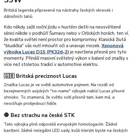
Britská legenda připravená na nástrahy českých okresek i
dálničních tahů.
Kdo někdy zažil noční jízdu v hustém dešti na neosvětlené
silnici někde v podhůří Šumavy nebo v Orlických horách, ten ví,
že kvalita světel není prostor pro kompromisy. Klasická žlutá
"bludička" vás nutí mhouřit oči a unavuje mozek.
Xenonová
výbojka Lucas D1S (PK32d-2)
je navržena přesně pro tyto
momenty. Přináší masivní světelný výkon v balení od značky s
více než stoletou tradicí v automotive elektru.
🇬🇧 Britská preciznost Lucas
Značka Lucas je ve světě automotive pojmem. Na rozdíl od
bezejmenných asijských "no-name" výbojek nabízí Lucas přesné
ohnisko. To znamená, že světlo svítí přesně tam, kam má, a
neoslňuje protijedoucí řidiče.
🛑 Bez strachu na české STK
Tato výbojka plně odpovídá evropským homologacím. Žádné
bastlení, žádné nelegální LED sady, kvůli kterým byste na českých