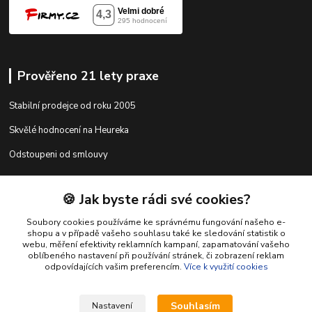
Prověřeno 21 lety praxe
Stabilní prodejce od roku 2005
Skvělé hodnocení na Heureka
Odstoupeni od smlouvy
🍪 Jak byste rádi své cookies?
Kontakty
Soubory cookies používáme ke správnému fungování našeho e-
shopu a v případě vašeho souhlasu také ke sledování statistik o
webu, měření efektivity reklamních kampaní, zapamatování vašeho
shop@racing-tuning-shop.cz
oblíbeného nastavení při používání stránek, či zobrazení reklam
odpovídajících vašim preferencím.
Více k využití cookies
Souhlasím
Nastavení