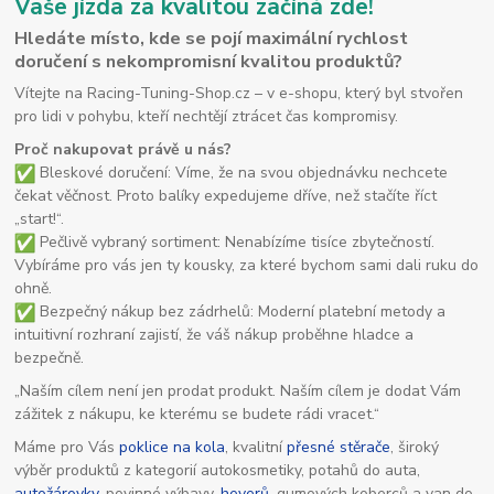
Vaše jízda za kvalitou začíná zde!
Hledáte místo, kde se pojí maximální rychlost
doručení s nekompromisní kvalitou produktů?
Vítejte na Racing-Tuning-Shop.cz – v e-shopu, který byl stvořen
pro lidi v pohybu, kteří nechtějí ztrácet čas kompromisy.
Proč nakupovat právě u nás?
Bleskové doručení: Víme, že na svou objednávku nechcete
čekat věčnost. Proto balíky expedujeme dříve, než stačíte říct
„start!“.
Pečlivě vybraný sortiment: Nenabízíme tisíce zbytečností.
Vybíráme pro vás jen ty kousky, za které bychom sami dali ruku do
ohně.
Bezpečný nákup bez zádrhelů: Moderní platební metody a
intuitivní rozhraní zajistí, že váš nákup proběhne hladce a
bezpečně.
„Naším cílem není jen prodat produkt. Naším cílem je dodat Vám
zážitek z nákupu, ke kterému se budete rádi vracet.“
Máme pro Vás
poklice na kola
, kvalitní
přesné stěrače
, široký
výběr produktů z kategorií autokosmetiky, potahů do auta,
autožárovky
, povinné výbavy,
heverů
, gumových koberců a van do