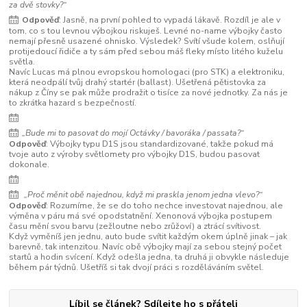
za dvě stovky?“
Odpověď
: Jasně, na první pohled to vypadá lákavě. Rozdíl je ale v
tom, co s tou levnou výbojkou riskuješ. Levné no-name výbojky často
nemají přesně usazené ohnisko. Výsledek? Svítí všude kolem, oslňují
protijedoucí řidiče a ty sám před sebou máš fleky místo litého kuželu
světla.
Navíc Lucas má plnou evropskou homologaci (pro STK) a elektroniku,
která neodpálí tvůj drahý startér (ballast). Ušetřená pětistovka za
nákup z Číny se pak může prodražit o tisíce za nové jednotky. Za nás je
to zkrátka hazard s bezpečností.
„Bude mi to pasovat do mojí Octávky / bavoráka / passata?“
Odpověď
: Výbojky typu D1S jsou standardizované, takže pokud má
tvoje auto z výroby světlomety pro výbojky D1S, budou pasovat
dokonale.
„Proč měnit obě najednou, když mi praskla jenom jedna vlevo?“
Odpověď
: Rozumíme, že se do toho nechce investovat najednou, ale
výměna v páru má své opodstatnění. Xenonová výbojka postupem
času mění svou barvu (zežloutne nebo zrůžoví) a ztrácí svítivost.
Když vyměníš jen jednu, auto bude svítit každým okem úplně jinak – jak
barevně, tak intenzitou. Navíc obě výbojky mají za sebou stejný počet
startů a hodin svícení. Když odešla jedna, ta druhá ji obvykle následuje
během pár týdnů. Ušetříš si tak dvojí práci s rozděláváním světel.
Líbil se článek? Sdílejte ho s přáteli