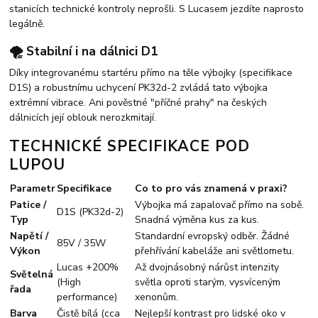
stanicích technické kontroly neprošli. S Lucasem jezdíte naprosto
legálně.
🌪️ Stabilní i na dálnici D1
Díky integrovanému startéru přímo na těle výbojky (specifikace
D1S) a robustnímu uchycení PK32d-2 zvládá tato výbojka
extrémní vibrace. Ani pověstné "příčné prahy" na českých
dálnicích její oblouk nerozkmitají.
TECHNICKÉ SPECIFIKACE POD
LUPOU
Parametr
Specifikace
Co to pro vás znamená v praxi?
Patice /
Výbojka má zapalovač přímo na sobě.
D1S (PK32d-2)
Typ
Snadná výměna kus za kus.
Napětí /
Standardní evropský odběr. Žádné
85V / 35W
Výkon
přehřívání kabeláže ani světlometu.
Lucas +200%
Až dvojnásobný nárůst intenzity
Světelná
(High
světla oproti starým, vysvíceným
řada
performance)
xenonům.
Barva
Čistě bílá (cca
Nejlepší kontrast pro lidské oko v