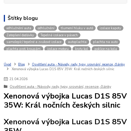
Štítky blogu
odhlučnění auta
odhlučnění
tlumení hluku v autě
izolace kapoty
Zateplení dodávky
Tepelná izolace v pásech
samolepící tepelné a zvukové izolace
autoplachta
plachta na auto
plachta proti kroupám
izolace motoru
kryty kol
poklice na kola
disky na kola
zimní počasí v autě
autokosmetika
vosk na auto
leštěnka na auto
Pulzní nabíječka autobaterie
čisté auto
Úvod
Blog
Osvětlení auta - Návody, rady, typy, srovnání, recenze, články
Xenonová výbojka Lucas D1S 85V 35W: Král nočních českých silnic
Izolace kapoty motoru
zvuková izolace
21
.
04
.
2026
Osvětlení auta - Návody, rady, typy, srovnání, recenze, články
Xenonová výbojka Lucas D1S 85V
35W: Král nočních českých silnic
Xenonová výbojka Lucas D1S 85V
35W