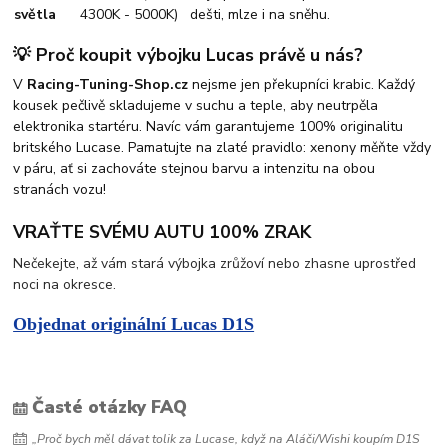
světla
4300K - 5000K)
dešti, mlze i na sněhu.
💡 Proč koupit výbojku Lucas právě u nás?
V
Racing-Tuning-Shop.cz
nejsme jen překupníci krabic. Každý
kousek pečlivě skladujeme v suchu a teple, aby neutrpěla
elektronika startéru. Navíc vám garantujeme 100% originalitu
britského Lucase. Pamatujte na zlaté pravidlo: xenony měňte vždy
v páru, ať si zachováte stejnou barvu a intenzitu na obou
stranách vozu!
VRAŤTE SVÉMU AUTU 100% ZRAK
Nečekejte, až vám stará výbojka zrůžoví nebo zhasne uprostřed
noci na okresce.
Objednat originální Lucas D1S
Časté otázky FAQ
„Proč bych měl dávat tolik za Lucase, když na Aláči/Wishi koupím D1S