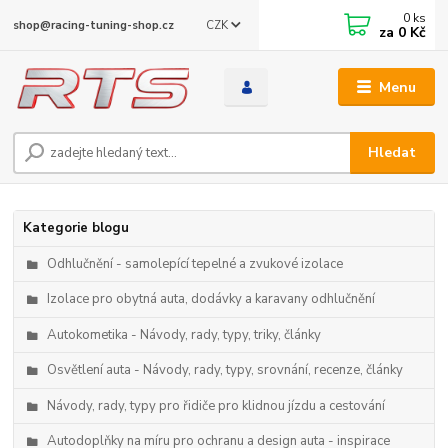
0
ks
CZK
shop@racing-tuning-shop.cz
za
0 Kč
Menu
Hledat
Kategorie blogu
Odhlučnění - samolepící tepelné a zvukové izolace
Izolace pro obytná auta, dodávky a karavany odhlučnění
Autokometika - Návody, rady, typy, triky, články
Osvětlení auta - Návody, rady, typy, srovnání, recenze, články
Návody, rady, typy pro řidiče pro klidnou jízdu a cestování
Autodoplňky na míru pro ochranu a design auta - inspirace