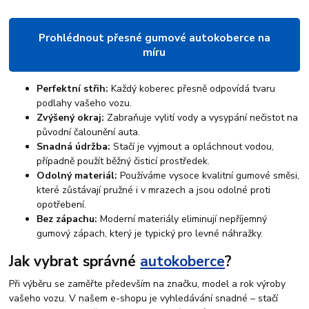
Prohlédnout přesné gumové autokoberce na
míru
Perfektní střih:
Každý koberec přesně odpovídá tvaru
podlahy vašeho vozu.
Zvýšený okraj:
Zabraňuje vylití vody a vysypání nečistot na
původní čalounění auta.
Snadná údržba:
Stačí je vyjmout a opláchnout vodou,
případně použít běžný čisticí prostředek.
Odolný materiál:
Používáme vysoce kvalitní gumové směsi,
které zůstávají pružné i v mrazech a jsou odolné proti
opotřebení.
Bez zápachu:
Moderní materiály eliminují nepříjemný
gumový zápach, který je typický pro levné náhražky.
Jak vybrat správné
autokoberce
?
Při výběru se zaměřte především na značku, model a rok výroby
vašeho vozu. V našem e-shopu je vyhledávání snadné – stačí