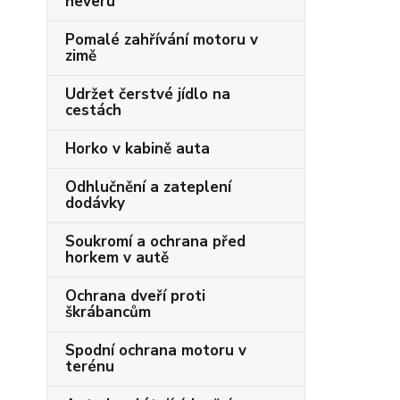
heveru
Pomalé zahřívání motoru v
zimě
Udržet čerstvé jídlo na
cestách
Horko v kabině auta
Odhlučnění a zateplení
dodávky
Soukromí a ochrana před
horkem v autě
Ochrana dveří proti
škrábancům
Spodní ochrana motoru v
terénu