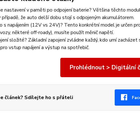
e nastavení v paměti po odpojení baterie?
Většina těchto modulů 
v případě, že auto delší dobu stojí s odpojeným akumulátorem.
 to s napájením (12V vs 24V)?
Tento konkrétní model je určen pr
 vozy, některé off-roady), musíte použít měnič napětí.
ojení složité?
Základní zapojení zvládne každý, kdo umí zacházet
pro vstup napájení a výstup na spotřebič.
Prohlédnout > Digitální
se článek? Sdílejte ho s přáteli
Fac