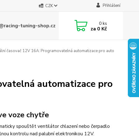
Přihlášení
CZK
0
ks
@racing-tuning-shop.cz
za
0 Kč
ální časovač 12V 16A: Programovatelná automatizace pro auto
ovatelná automatizace pro
ve voze chytře
aticky spouštět ventilátor chlazení nebo čerpadlo
nou kontrolu nad palubní elektronikou 12V.