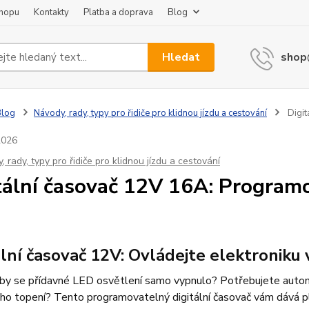
shopu
Kontakty
Platba a doprava
Blog
Hledat
shop
Blog
Návody, rady, typy pro řidiče pro klidnou jízdu a cestování
Digit
2026
 rady, typy pro řidiče pro klidnou jízdu a cestování
tální časovač 12V 16A: Program
ální časovač 12V: Ovládejte elektroniku 
aby se přídavné LED osvětlení samo vypnulo? Potřebujete autom
ho topení? Tento programovatelný digitální časovač vám dává pl