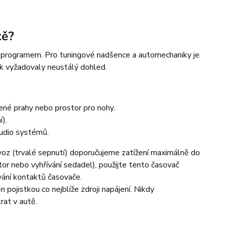
tě?
ým programem. Pro tuningové nadšence a automechaniky je
ak vyžadovaly neustálý dohled.
cené prahy nebo prostor pro nohy.
).
udio systémů.
oz (trvalé sepnutí) doporučujeme zatížení maximálně do
tor nebo vyhřívání sedadel), použijte tento časovač
ívání kontaktů časovače.
 pojistkou co nejblíže zdroji napájení. Nikdy
rat v autě.