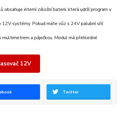
obsahuje interní záložní baterii, která udrží program v
o 12V systémy. Pokud máte vůz s 24V palubní sítí
 s multimetrem a páječkou. Modul má přehledné
 časovač 12V
ebook
Twitter