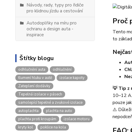
Návody, rady, typy pro řidiče
pro klidnou jízdu a cestování
Proč 
Autodoplňky na míru pro
ochranu a design auta -
Tento mod
inspirace
to základ
Nejčast
Štítky blogu
Aut
Chl
odhlučnění auta
odhlučnění
Nez
tlumení hluku v autě
izolace kapoty
Zateplení dodávky
💡 Tip z 
Tepelná izolace v pásech
10–12 A. 
pouze jak
samolepící tepelné a zvukové izolace
⚠️ Důleži
autoplachta
plachta na auto
nepodceňu
plachta proti kroupám
izolace motoru
kryty kol
poklice na kola
FAQ: 