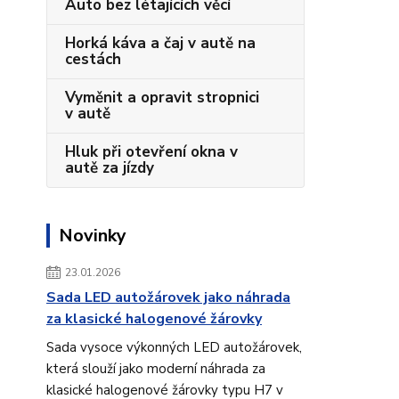
Auto bez létajících věcí
Horká káva a čaj v autě na
cestách
Vyměnit a opravit stropnici
v autě
Hluk při otevření okna v
autě za jízdy
Novinky
23.01.2026
Sada LED autožárovek jako náhrada
za klasické halogenové žárovky
Sada vysoce výkonných LED autožárovek,
která slouží jako moderní náhrada za
klasické halogenové žárovky typu H7 v