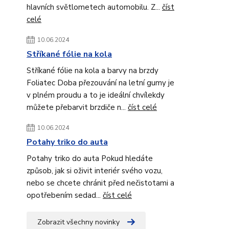
hlavních světlometech automobilu. Z...
číst
celé
10.06.2024
Stříkané fólie na kola
Stříkané fólie na kola a barvy na brzdy
Foliatec Doba přezouvání na letní gumy je
v plném proudu a to je ideální chvílekdy
můžete přebarvit brzdiče n...
číst celé
10.06.2024
Potahy triko do auta
Potahy triko do auta Pokud hledáte
způsob, jak si oživit interiér svého vozu,
nebo se chcete chránit před nečistotami a
opotřebením sedad...
číst celé
Zobrazit všechny novinky