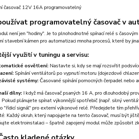
používat programovatelný časovač v au
ul není jen "hodiny". Je to plnohodnotné spínací relé s časov
ní stavební kámen pro automatizaci mnoha procesů, které by jin
ější využití v tuningu a servisu:
omatické osvětlení:
Nastavte si, kdy se mají rozsvítit podsví
azení:
Spínání ventilátorů po vypnutí motoru (dojezdové chlazení
ávislé systémy:
Časované spínání pomocných čerpadel nebo a
naší dílny:
I když má časovač psaných 16 A, pro dlouhodobý prov
Pokud plánujete spínat výkonnější spotřebič (např. silný ventilá
o "řídicí signál" pro externí výkonové relé. Předejdete tím přehř
té: Každý okruh, který napojujete na tento časovač, musí být jištěn
jte elektroinstalaci – špatně zapojený modul může způsobit zk
Často kladené otázky