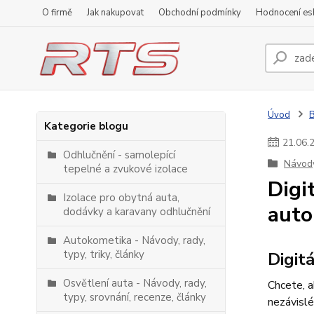
O firmě
Jak nakupovat
Obchodní podmínky
Hodnocení e
Úvod
Kategorie blogu
21
.
06
.
Odhlučnění - samolepící
Návody,
tepelné a zvukové izolace
Digi
Izolace pro obytná auta,
auto
dodávky a karavany odhlučnění
Autokometika - Návody, rady,
typy, triky, články
Digit
Osvětlení auta - Návody, rady,
Chcete, 
typy, srovnání, recenze, články
nezávislé