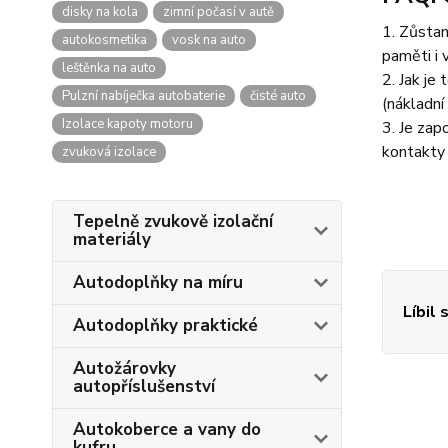
disky na kola
zimní počasí v autě
1. Zůstan
autokosmetika
vosk na auto
paměti i 
leštěnka na auto
2. Jak je
Pulzní nabíječka autobaterie
čisté auto
(nákladní
Izolace kapoty motoru
3. Je zap
kontakty 
zvuková izolace
Tepelně zvukově izolační
materiály
Autodoplňky na míru
Líbil 
Autodoplňky praktické
Autožárovky
autopříslušenství
Autokoberce a vany do
kufru