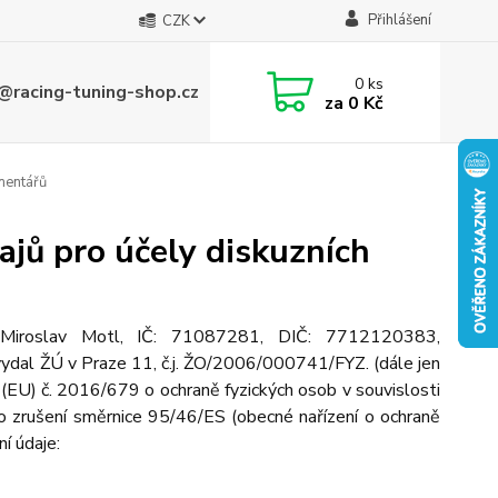
Přihlášení
CZK
0
ks
@racing-tuning-shop.cz
za
0 Kč
mentářů
jů pro účely diskuzních
í) Miroslav Motl, IČ: 71087281, DIČ: 7712120383,
ydal ŽÚ v Praze 11, č.j. ŽO/2006/000741/FYZ. (dále jen
(EU) č. 2016/679 o ochraně fyzických osob v souvislosti
o zrušení směrnice 95/46/ES (obecné nařízení o ochraně
ní údaje: