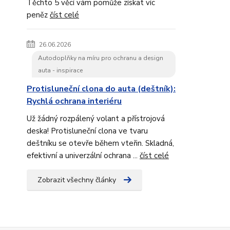
Těchto 5 věcí vám pomůže získat víc
peněz
číst celé
26.06.2026
Autodoplňky na míru pro ochranu a design
auta - inspirace
Protisluneční clona do auta (deštník):
Rychlá ochrana interiéru
Už žádný rozpálený volant a přístrojová
deska! Protisluneční clona ve tvaru
deštníku se otevře během vteřin. Skladná,
efektivní a univerzální ochrana ...
číst celé
Zobrazit všechny články