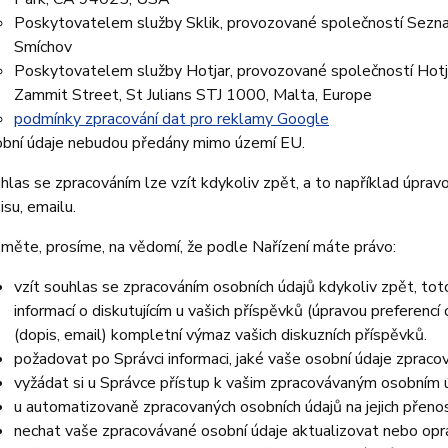
Poskytovatelem služby Sklik, provozované společností Seznam
Smíchov
Poskytovatelem služby Hotjar, provozované společností Hotjar 
Zammit Street, St Julians STJ 1000, Malta, Europe
podmínky zpracování dat pro reklamy Google
bní údaje nebudou předány mimo území EU.
hlas se zpracováním lze vzít kdykoliv zpět, a to například úprav
isu, emailu.
měte, prosíme, na vědomí, že podle Nařízení máte právo:
vzít souhlas se zpracováním osobních údajů kdykoliv zpět, to
informací o diskutujícím u vašich příspěvků (úpravou preferencí
(dopis, email) kompletní výmaz vašich diskuzních příspěvků.
požadovat po Správci informaci, jaké vaše osobní údaje zpraco
vyžádat si u Správce přístup k vašim zpracovávaným osobním ú
u automatizovaně zpracovaných osobních údajů na jejich přeno
nechat vaše zpracovávané osobní údaje aktualizovat nebo opra