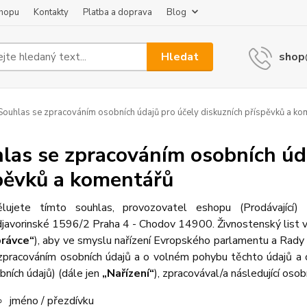
shopu
Kontakty
Platba a doprava
Blog
Hledat
shop
ouhlas se zpracováním osobních údajů pro účely diskuzních příspěvků a ko
las se zpracováním osobních úda
pěvků a komentářů
lujete tímto souhlas, provozovatel eshopu (Prodávajíc
javorinské 1596/2 Praha 4 - Chodov 14900. Živnostenský list v
rávce“
), aby ve smyslu nařízení Evropského parlamentu a Rady 
zpracováním osobních údajů a o volném pohybu těchto údajů a 
bních údajů) (dále jen
„Nařízení“
), zpracovával/a následující osob
jméno / přezdívku