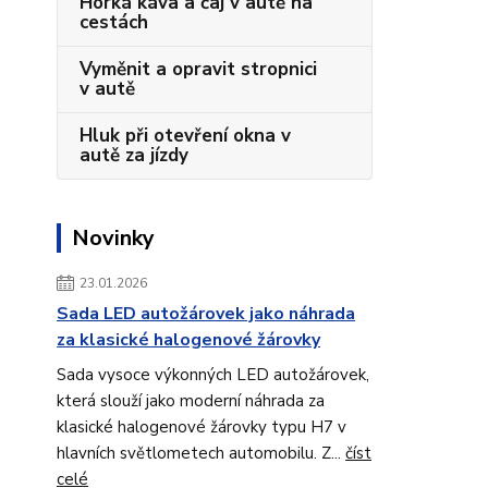
Horká káva a čaj v autě na
cestách
Vyměnit a opravit stropnici
v autě
Hluk při otevření okna v
autě za jízdy
Novinky
23.01.2026
Sada LED autožárovek jako náhrada
za klasické halogenové žárovky
Sada vysoce výkonných LED autožárovek,
která slouží jako moderní náhrada za
klasické halogenové žárovky typu H7 v
hlavních světlometech automobilu. Z...
číst
celé