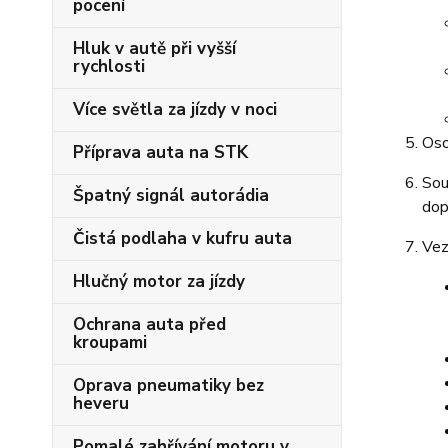
pocení
Hluk v autě při vyšší
rychlosti
Více světla za jízdy v noci
Oso
Příprava auta na STK
Sou
Špatný signál autorádia
dop
Čistá podlaha v kufru auta
Vez
Hlučný motor za jízdy
Ochrana auta před
kroupami
Oprava pneumatiky bez
heveru
Pomalé zahřívání motoru v