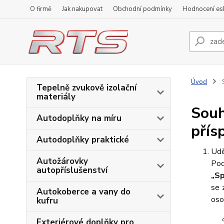
O firmě
Jak nakupovat
Obchodní podmínky
Hodnocení e
Úvod
S
Tepelně zvukově izolační
materiály
Souh
Autodoplňky na míru
přís
Autodoplňky praktické
Udě
Autožárovky
Pod
autopříslušenství
„Sp
se 
Autokoberce a vany do
oso
kufru
Exteriérové doplňky pro