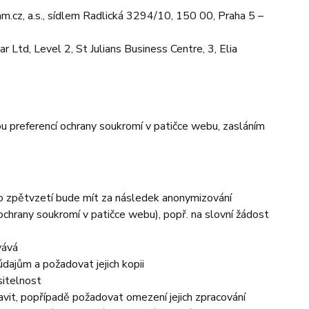
.cz, a.s., sídlem Radlická 3294/10, 150 00, Praha 5 –
Ltd, Level 2, St Julians Business Centre, 3, Elia
ou preferencí ochrany soukromí v patičce webu, zasláním
to zpětvzetí bude mít za následek anonymizování
 ochrany soukromí v patičce webu), popř. na slovní žádost
vává
dajům a požadovat jejich kopii
sitelnost
vit, popřípadě požadovat omezení jejich zpracování