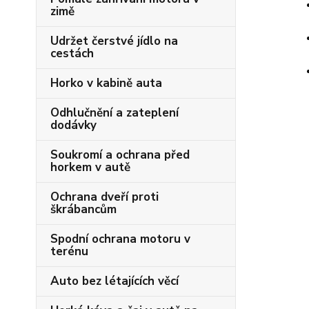
zimě
Udržet čerstvé jídlo na
cestách
Horko v kabině auta
Odhlučnění a zateplení
dodávky
Soukromí a ochrana před
horkem v autě
Ochrana dveří proti
škrábancům
Spodní ochrana motoru v
terénu
Auto bez létajících věcí